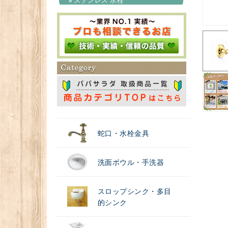
＃ステンレス 水栓
＃浄水器
蛇口・水栓金具
洗面ボウル・手洗器
スロップシンク・多目
的シンク