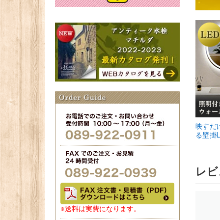
映すだ
る壁掛L
レビ
※送料は実費になります。