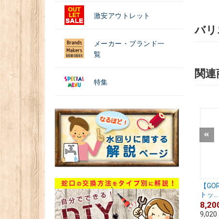
激安アウトレット
バリ
メーカー・ブランド一
覧
関連
特集
【GO
トッ...
8,20
9,020