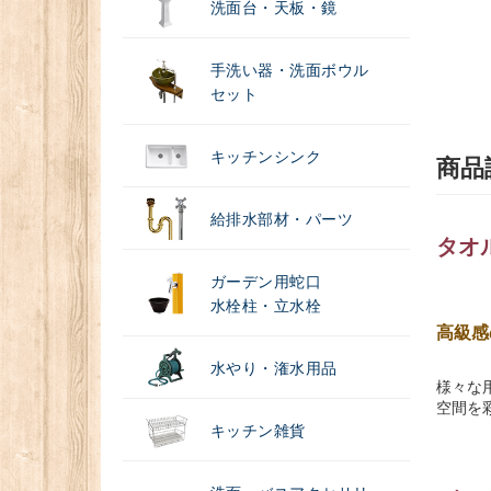
洗面台・天板・鏡
手洗い器・洗面ボウル
セット
キッチンシンク
商品
給排水部材・パーツ
タオ
ガーデン用蛇口
水栓柱・立水栓
高級感
水やり・潅水用品
様々な
空間を
キッチン雑貨