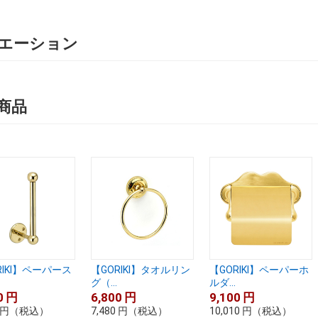
エーション
商品
RIKI】ペーパース
【GORIKI】タオルリン
【GORIKI】ペーパーホ
グ（...
ルダ...
0
円
6,800
円
9,100
円
円
（税込）
7,480
円
（税込）
10,010
円
（税込）