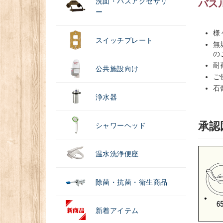
洗面・バスアクセサリ
バス
ー
様
スイッチプレート
無
の
耐
公共施設向け
ご
石
浄水器
承認
シャワーヘッド
温水洗浄便座
除菌・抗菌・衛生商品
新着アイテム