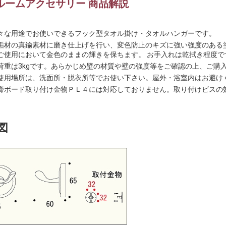
ルームアクセサリー 商品解説
々な用途でお使いできるフック型タオル掛け・タオルハンガーです。
垢材の真鍮素材に磨き仕上げを行い、変色防止のキズに強い強度のある
ご使用において金色のままの輝きを保ちます。 お手入れは乾拭き程度で
荷重は3kgです。あらかじめ壁の材質や壁の強度等をご確認の上、ご購
使用場所は、洗面所・脱衣所等でお使い下さい。屋外・浴室内はお避け
膏ボード取り付け金物ＰＬ４には対応しておりません。取り付けビスの
図