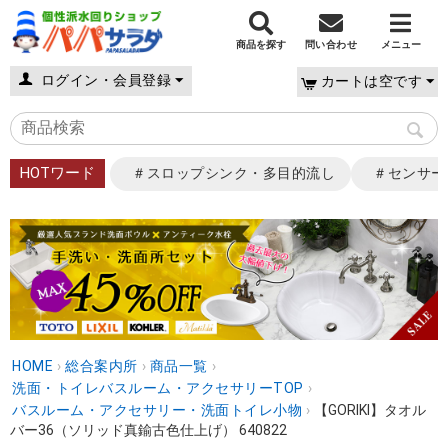
商品を探す
問い合わせ
メニュー
ログイン・会員登録
カートは空です
HOTワード
＃スロップシンク・多目的流し
＃センサー
HOME
›
総合案内所
›
商品一覧
›
洗面・トイレバスルーム・アクセサリーTOP
›
バスルーム・アクセサリー・洗面トイレ小物
›
【GORIKI】タオル
バー36（ソリッド真鍮古色仕上げ） 640822