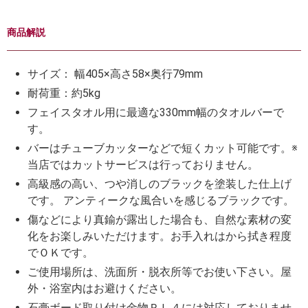
商品解説
サイズ： 幅405×高さ58×奥行79mm
耐荷重：約5kg
フェイスタオル用に最適な330mm幅のタオルバーで
す。
バーはチューブカッターなどで短くカット可能です。※
当店ではカットサービスは行っておりません。
高級感の高い、つや消しのブラックを塗装した仕上げ
です。 アンティークな風合いを感じるブラックです。
傷などにより真鍮が露出した場合も、自然な素材の変
化をお楽しみいただけます。お手入れはから拭き程度
でＯＫです。
ご使用場所は、洗面所・脱衣所等でお使い下さい。屋
外・浴室内はお避けください。
石膏ボード取り付け金物ＰＬ４には対応しておりませ