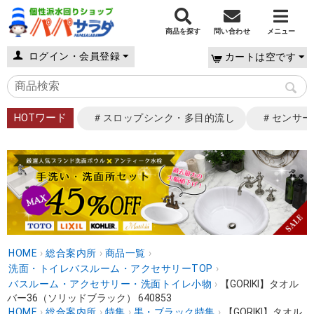
商品を探す
問い合わせ
メニュー
ログイン・会員登録
カートは空です
HOTワード
＃スロップシンク・多目的流し
＃センサー
HOME
›
総合案内所
›
商品一覧
›
洗面・トイレバスルーム・アクセサリーTOP
›
バスルーム・アクセサリー・洗面トイレ小物
›
【GORIKI】タオル
バー36（ソリッドブラック） 640853
HOME
›
総合案内所
›
特集
›
黒・ブラック特集
›
【GORIKI】タオル