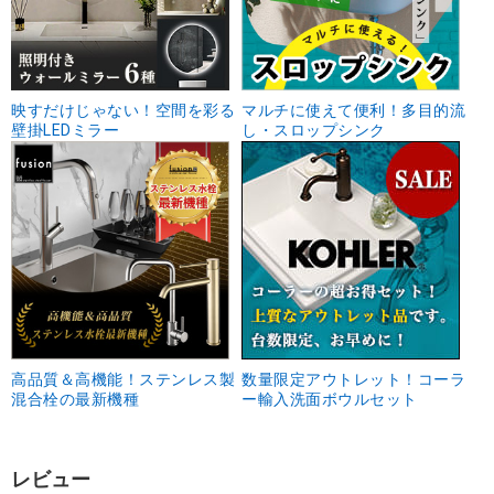
映すだけじゃない！空間を彩る
マルチに使えて便利！多目的流
壁掛LEDミラー
し・スロップシンク
高品質＆高機能！ステンレス製
数量限定アウトレット！コーラ
混合栓の最新機種
ー輸入洗面ボウルセット
レビュー