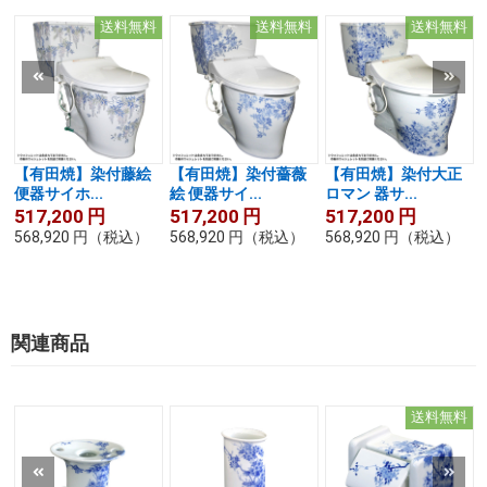
送料無料
送料無料
送料無料
【有田焼】染付藤絵
【有田焼】染付薔薇
【有田焼】染付大正
便器サイホ...
絵 便器サイ...
ロマン 器サ...
517,200
円
517,200
円
517,200
円
568,920
円
（税込）
568,920
円
（税込）
568,920
円
（税込）
関連商品
送料無料