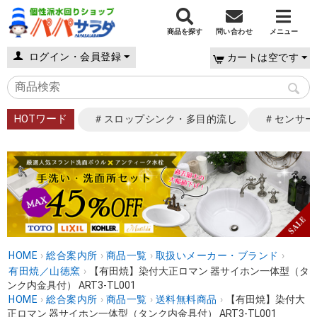
商品を探す
問い合わせ
メニュー
ログイン・会員登録
カートは空です
HOTワード
＃スロップシンク・多目的流し
＃センサー
HOME
›
総合案内所
›
商品一覧
›
取扱いメーカー・ブランド
›
有田焼／山徳窯
›
【有田焼】染付大正ロマン 器サイホン一体型（タ
ンク内金具付） ART3-TL001
HOME
›
総合案内所
›
商品一覧
›
送料無料商品
›
【有田焼】染付大
正ロマン 器サイホン一体型（タンク内金具付） ART3-TL001