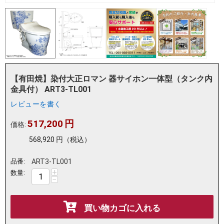
【有田焼】染付大正ロマン 器サイホン一体型（タンク内
金具付） ART3-TL001
レビューを書く
517,200
円
価格:
568,920
円
（税込）
品番:
ART3-TL001
+
数量:
−
買い物カゴに入れる