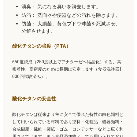
消臭： 気になる臭いを消去します。
防汚： 洗面器や便器などの汚れを除きます。
防菌： 大腸菌、黄色ブドウ球菌を死滅させ、
分解させます。
酸化チタンの強度（PTA）
650度焼成（250度以上でアナターゼへ結晶化）する、高
密着性、高密度のために長期に安定します（食器洗浄器1,
000回試験済み）。
酸化チタンの安全性
酸化チタンは従来より主に安全で優れた特性の白色顔料と
して用いられている材料であり塗料・化粧品・磁器顔料・
合成樹脂・繊維・製紙・ゴム・コンデンサーなどに広く利
用されています。また食品添加物としても用いられており