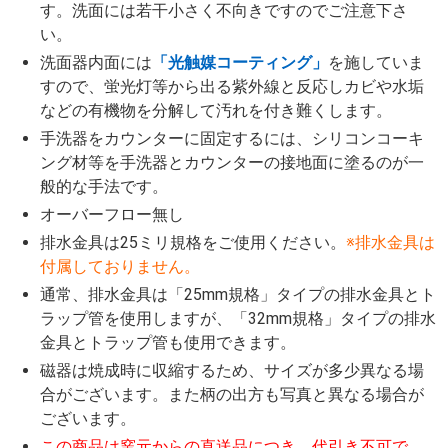
す。洗面には若干小さく不向きですのでご注意下さ
い。
洗面器内面には
「光触媒コーティング」
を施していま
すので、蛍光灯等から出る紫外線と反応しカビや水垢
などの有機物を分解して汚れを付き難くします。
手洗器をカウンターに固定するには、シリコンコーキ
ング材等を手洗器とカウンターの接地面に塗るのが一
般的な手法です。
オーバーフロー無し
排水金具は25ミリ規格をご使用ください。
※排水金具は
付属しておりません。
通常、排水金具は「25mm規格」タイプの排水金具とト
ラップ管を使用しますが、「32mm規格」タイプの排水
金具とトラップ管も使用できます。
磁器は焼成時に収縮するため、サイズが多少異なる場
合がございます。また柄の出方も写真と異なる場合が
ございます。
この商品は窯元からの直送品につき、代引き不可で