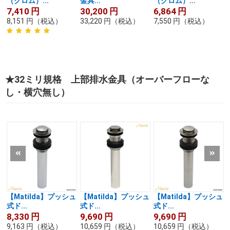
（クロム）...
金具...
（クロム）...
7,410
円
30,200
円
6,864
円
8,151
円
（税込）
33,220
円
（税込）
7,550
円
（税込）
★32ミリ規格 上部排水金具（オーバーフローな
し・横穴無し）
【Matilda】プッシュ
【Matilda】プッシュ
【Matilda】プッシュ
式ド...
式ド...
式ド...
8,330
円
9,690
円
9,690
円
9,163
円
（税込）
10,659
円
（税込）
10,659
円
（税込）