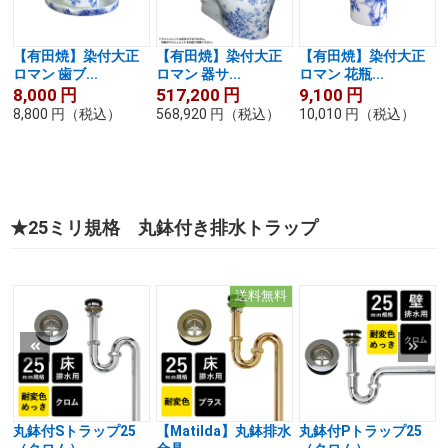
【有田焼】染付大正
【有田焼】染付大正
【有田焼】染付大正
ロマン 歯ブ...
ロマン 器サ...
ロマン 花瓶...
8,000
円
517,200
円
9,100
円
8,800
円
（税込）
568,920
円
（税込）
10,010
円
（税込）
★25ミリ規格 丸鉢付き排水トラップ
送料無料
丸鉢付Sトラップ25
【Matilda】丸鉢排水
丸鉢付Pトラップ25