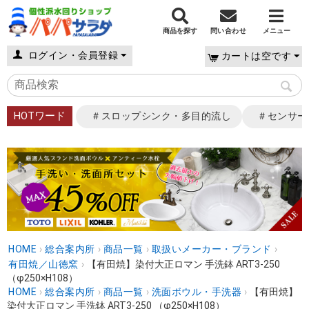
商品を探す
問い合わせ
メニュー
ログイン・会員登録
カートは空です
HOTワード
＃スロップシンク・多目的流し
＃センサー
HOME
›
総合案内所
›
商品一覧
›
取扱いメーカー・ブランド
›
有田焼／山徳窯
›
【有田焼】染付大正ロマン 手洗鉢 ART3-250
（φ250×H108）
HOME
›
総合案内所
›
商品一覧
›
洗面ボウル・手洗器
›
【有田焼】
染付大正ロマン 手洗鉢 ART3-250 （φ250×H108）