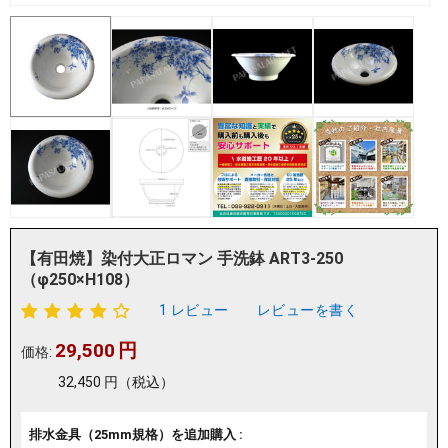
【有田焼】染付大正ロマン 手洗鉢 ART3-250
（φ250×H108）
1 レビュー
レビューを書く
29,500
円
価格:
32,450
円
（税込）
排水金具（25mm規格）を追加購入 :