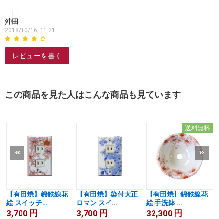
沖田
2018/10/16, 11:21
レビューを書く
この商品を見た人はこんな商品も見ています
送料無料
【有田焼】錦鉄線花
【有田焼】染付大正
【有田焼】錦鉄線花
絵 スイッチ...
ロマン スイ...
絵 手洗鉢 ...
3,700
円
3,700
円
32,300
円