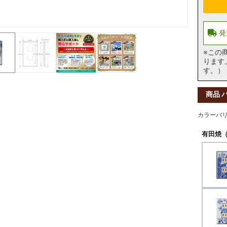
※この
ります
す。）
商品 
カラーバ
有田焼（