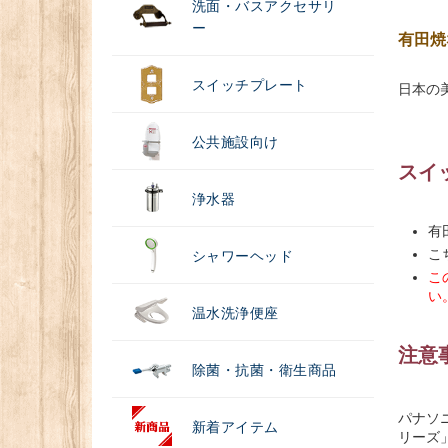
洗面・バスアクセサリ
ー
有田焼
スイッチプレート
日本の
公共施設向け
スイ
浄水器
有
こ
シャワーヘッド
こ
い
温水洗浄便座
注意
除菌・抗菌・衛生商品
パナソ
新着アイテム
リーズ