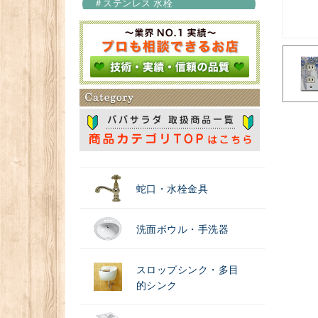
＃ステンレス 水栓
＃浄水器
蛇口・水栓金具
洗面ボウル・手洗器
スロップシンク・多目
的シンク