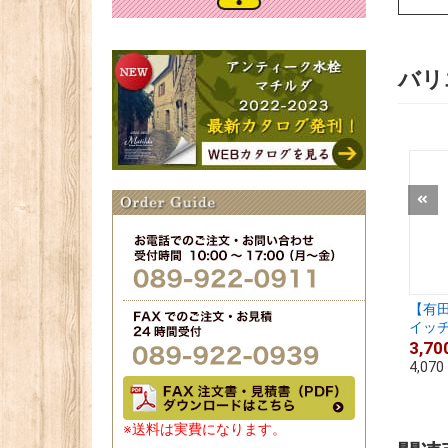
バリ
【有田
イッチプ
3,70
4,070
※送料は実費になります。