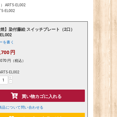
RT5-EL002
EL002
焼】染付藤絵 スイッチプレート（2口）
EL002
ーを書く
,700
円
,070
円
（税込）
ART5-EL002
+
−
買い物カゴに入れる
商品について問い合わせる