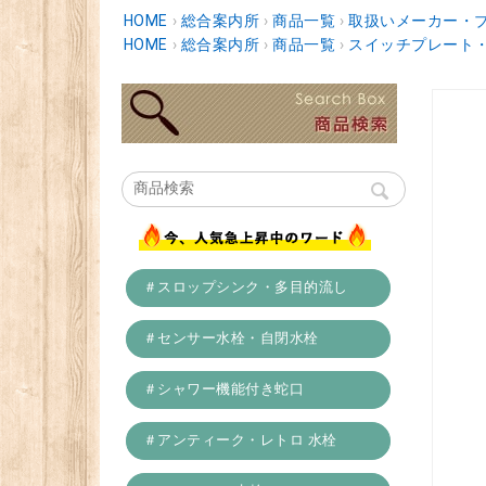
HOME
›
総合案内所
›
商品一覧
›
取扱いメーカー・
HOME
›
総合案内所
›
商品一覧
›
スイッチプレート
＃スロップシンク・多目的流し
＃センサー水栓・自閉水栓
＃シャワー機能付き蛇口
＃アンティーク・レトロ 水栓