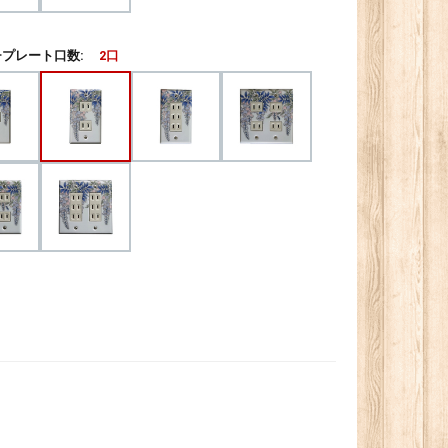
プレート口数:
2口