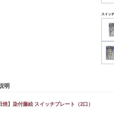
スイッチ
説明
田焼】染付藤絵 スイッチプレート（2口）