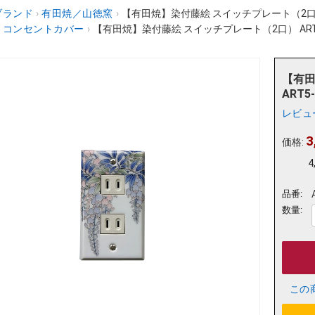
ブランド
›
有田焼／山徳窯
›
【有田焼】染付藤絵 スイッチプレート（2口） A
・コンセントカバー
›
【有田焼】染付藤絵 スイッチプレート（2口） ART5-
【有田
ART5-
レビュ
3
価格:
4
品番:
数量:
この