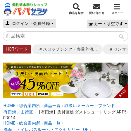
商品を探す
問い合わせ
メニュー
ログイン・会員登録
カートは空です
HOTワード
＃スロップシンク・多目的流し
＃センサー
HOME
›
総合案内所
›
商品一覧
›
取扱いメーカー・ブランド
›
有田焼／山徳窯
›
【有田焼】染付藤絵 ダストシュートリング ART5-
GD014
HOME
›
総合案内所
›
商品一覧
›
洗面・トイレバスルーム・アクセサリーTOP
›