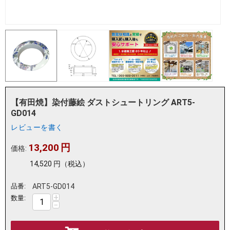
【有田焼】染付藤絵 ダストシュートリング ART5-
GD014
レビューを書く
13,200
円
価格:
14,520
円
（税込）
品番:
ART5-GD014
+
数量:
−