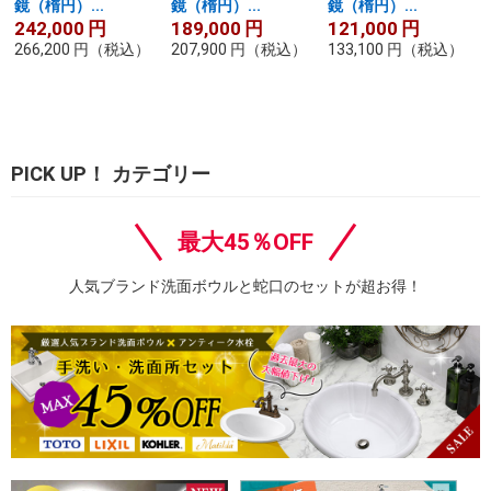
鏡（楕円）...
鏡（楕円）...
鏡（楕円）...
242,000
円
189,000
円
121,000
円
266,200
円
（税込）
207,900
円
（税込）
133,100
円
（税込）
PICK UP！ カテゴリー
最大45％OFF
人気ブランド洗面ボウルと蛇口のセットが超お得！