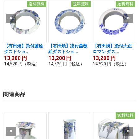
送料無料
送料無料
送料無料
【有田焼】染付藤絵
【有田焼】染付薔薇
【有田焼】染付大正
ダストシュ...
絵ダストシュ...
ロマン ダス...
13,200
円
13,200
円
13,200
円
14,520
円
（税込）
14,520
円
（税込）
14,520
円
（税込）
関連商品
送料無料