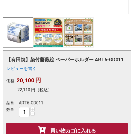
【有田焼】染付薔薇絵 ペーパーホルダー ART6-GD011
レビューを書く
20,100
円
価格:
22,110
円
（税込）
品番:
ART6-GD011
+
数量:
−
買い物カゴに入れる