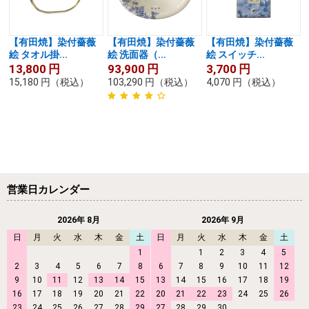
【有田焼】染付薔薇
【有田焼】染付薔薇
【有田焼】染付薔薇
絵 タオル掛...
絵 洗面器（...
絵 スイッチ...
13,800
円
93,900
円
3,700
円
15,180
円
（税込）
103,290
円
（税込）
4,070
円
（税込）
営業日カレンダー
2026年 8月
2026年 9月
日
月
火
水
木
金
土
日
月
火
水
木
金
土
1
1
2
3
4
5
2
3
4
5
6
7
8
6
7
8
9
10
11
12
9
10
11
12
13
14
15
13
14
15
16
17
18
19
16
17
18
19
20
21
22
20
21
22
23
24
25
26
23
24
25
26
27
28
29
27
28
29
30