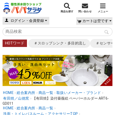
商品を探す
問い合わせ
メニュー
ログイン・会員登録
カートは空です
HOTワード
＃スロップシンク・多目的流し
＃センサー
HOME
›
総合案内所
›
商品一覧
›
取扱いメーカー・ブランド
›
有田焼／山徳窯
›
【有田焼】染付薔薇絵 ペーパーホルダー ART6-
GD011
HOME
›
総合案内所
›
商品一覧
›
洗面・トイレバスルーム・アクセサリーTOP
›