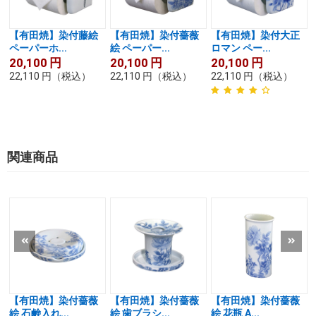
【有田焼】染付藤絵
【有田焼】染付薔薇
【有田焼】染付大正
ペーパーホ...
絵 ペーパー...
ロマン ペー...
20,100
円
20,100
円
20,100
円
22,110
円
（税込）
22,110
円
（税込）
22,110
円
（税込）
関連商品
【有田焼】染付薔薇
【有田焼】染付薔薇
【有田焼】染付薔薇
絵 石鹸入れ...
絵 歯ブラシ...
絵 花瓶 A...