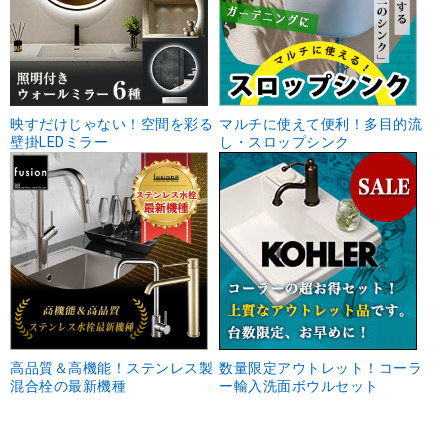
映すだけじゃない！空間を彩る
マルチに使えて便利！多目的流
壁掛LEDミラー
し・スロップシンク
高品質＆高機能！ステンレス製
数量限定アウトレット！コーラ
混合栓の最新機種
ー輸入洗面ボウルセット