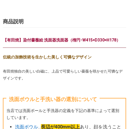
商品説明
【有田焼】染付薔薇絵 洗面器洗面器（楕円･W415×D330×H178）
伝統の加飾技術を生かした美しく可憐なデザイン
有田焼独自の美しい白磁に、上品で可愛らしい薔薇を咲かせた可憐なデ
ザインです。
洗面ボウルと手洗い器の選別について
当店では洗面ボールと手洗器の定義を下記の基準によって選別
しています。
洗面ボウル
…
長辺が400mm以上
あり、顔を洗うこと