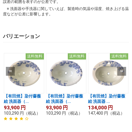
誤差の範囲を表すのが公差です。
※ 洗面器や手洗器に関していえば、製造時の気温や湿度、焼き上げる温
度などが公差に影響します。
バリエーション
送料無料
送料無料
送料無料
【有田焼】染付薔薇
【有田焼】染付薔薇
【有田焼】染付薔薇
絵 洗面器（...
絵 洗面器（...
絵 洗面器 ...
93,900
円
93,900
円
134,000
円
103,290
円
（税込）
103,290
円
（税込）
147,400
円
（税込）