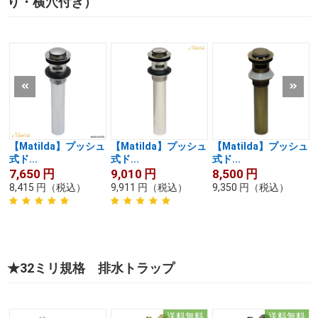
り・横穴付き）
【Matilda】プッシュ
【Matilda】プッシュ
【Matilda】プッシュ
式ド...
式ド...
式ド...
7,650
円
9,010
円
8,500
円
8,415
円
（税込）
9,911
円
（税込）
9,350
円
（税込）
★32ミリ規格 排水トラップ
送料無料
送料無料