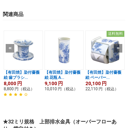
関連商品
送料無料
【有田焼】染付薔薇
【有田焼】染付薔薇
【有田焼】染付薔薇
絵 歯ブラシ...
絵 花瓶 A...
絵 ペーパー...
8,000
円
9,100
円
20,100
円
8,800
円
（税込）
10,010
円
（税込）
22,110
円
（税込）
★32ミリ規格 上部排水金具（オーバーフローあ