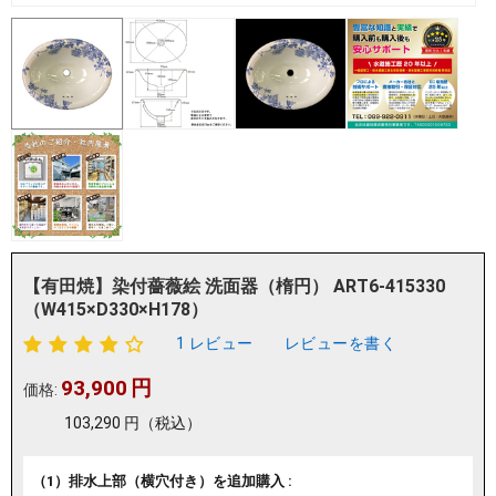
【有田焼】染付薔薇絵 洗面器（楕円） ART6-415330
（W415×D330×H178）
1 レビュー
レビューを書く
93,900
円
価格:
103,290
円
（税込）
（1）排水上部（横穴付き）を追加購入 :