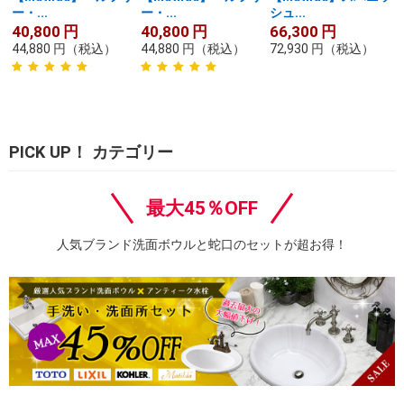
ー・...
ー・...
シュ...
40,800
円
40,800
円
66,300
円
44,880
円
（税込）
44,880
円
（税込）
72,930
円
（税込）
PICK UP！ カテゴリー
最大45％OFF
人気ブランド洗面ボウルと蛇口のセットが超お得！