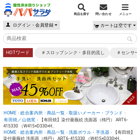
商品を探す
問い合わせ
メニュー
ログイン・会員登録
カートは空です
HOTワード
＃スロップシンク・多目的流し
＃センサー
HOME
›
総合案内所
›
商品一覧
›
取扱いメーカー・ブランド
›
有田焼／山徳窯
›
【有田焼】染付薔薇絵 洗面器（楕円） ART6-
415330 （W415×D330×H...
HOME
›
総合案内所
›
商品一覧
›
洗面ボウル・手洗器
›
【有田焼】
染付薔薇絵 洗面器（楕円） ART6-415330 （W415×D330×H...