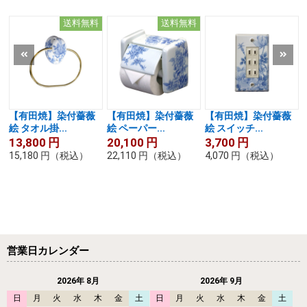
送料無料
送料無料
【有田焼】染付薔薇
【有田焼】染付薔薇
【有田焼】染付薔薇
絵 タオル掛...
絵 ペーパー...
絵 スイッチ...
13,800
円
20,100
円
3,700
円
15,180
円
（税込）
22,110
円
（税込）
4,070
円
（税込）
営業日カレンダー
2026年 8月
2026年 9月
日
月
火
水
木
金
土
日
月
火
水
木
金
土