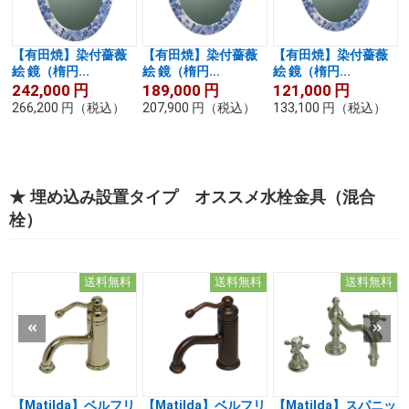
【有田焼】染付薔薇
【有田焼】染付薔薇
【有田焼】染付薔薇
絵 鏡（楕円...
絵 鏡（楕円...
絵 鏡（楕円...
242,000
円
189,000
円
121,000
円
266,200
円
（税込）
207,900
円
（税込）
133,100
円
（税込）
★ 埋め込み設置タイプ オススメ水栓金具（混合
栓）
送料無料
送料無料
送料無料
【Matilda】ベルフリ
【Matilda】ベルフリ
【Matilda】スパニッ