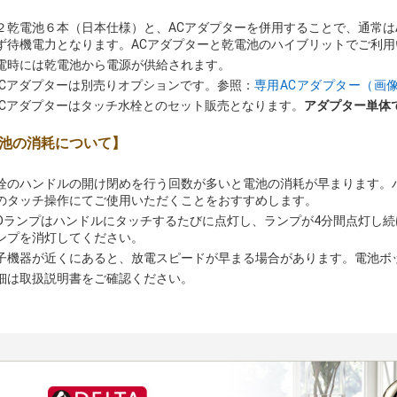
２乾電池６本（日本仕様）と、ACアダプターを併用することで、通常は
ず待機電力となります。ACアダプターと乾電池のハイブリットでご利用
電時には乾電池から電源が供給されます。
ACアダプターは別売りオプションです。参照：
専用ACアダプター（画
ACアダプターはタッチ水栓とのセット販売となります。
アダプター単体
池の消耗について】
栓のハンドルの開け閉めを行う回数が多いと電池の消耗が早まります。
のタッチ操作にてご使用いただくことをおすすめします。
EDランプはハンドルにタッチするたびに点灯し、ランプが4分間点灯し続
ンプを消灯してください。
子機器が近くにあると、放電スピードが早まる場合があります。電池ボ
細は取扱説明書をご確認ください。