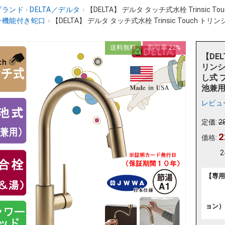
ブランド
›
DELTA／デルタ
›
【DELTA】 デルタ タッチ式水栓 Trinsic T
ー機能付き蛇口
›
【DELTA】 デルタ タッチ式水栓 Trinsic Touch トリ
送料無料
割引率 22%
【DEL
リンシ
し式 
池兼用]
レビュ
定価:
2
2
価格:
2
【専用
ョン） 