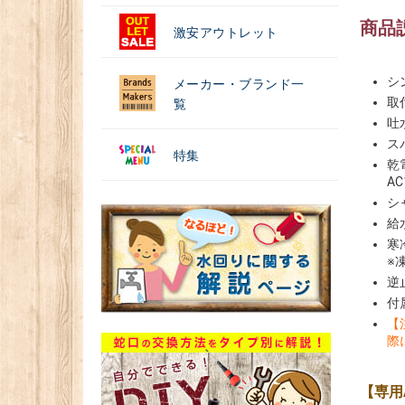
商品
激安アウトレット
シ
メーカー・ブランド一
取
覧
吐
ス
特集
乾
A
シ
給
寒
※
逆
付
【
際
【専用