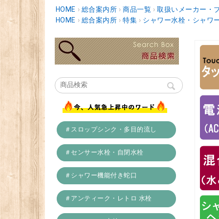
HOME
›
総合案内所
›
商品一覧
›
取扱いメーカー・
HOME
›
総合案内所
›
特集
›
シャワー水栓・シャワ
＃スロップシンク・多目的流し
＃センサー水栓・自閉水栓
＃シャワー機能付き蛇口
＃アンティーク・レトロ 水栓