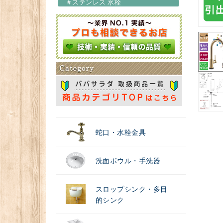
＃ステンレス 水栓
＃浄水器
蛇口・水栓金具
洗面ボウル・手洗器
スロップシンク・多目
的シンク