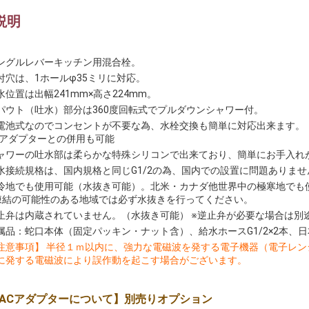
説明
ングルレバーキッチン用混合栓。
付穴は、1ホールφ35ミリに対応。
水位置は出幅241mm×高さ224mm。
パウト（吐水）部分は360度回転式でプルダウンシャワー付。
電池式なのでコンセントが不要な為、水栓交換も簡単に対応出来ます。
Cアダプターとの併用も可能
ャワーの吐水部は柔らかな特殊シリコンで出来ており、簡単にお手入れ
水接続規格は、国内規格と同じG1/2の為、国内での設置に問題ありませ
冷地でも使用可能（水抜き可能）。北米・カナダ他世界中の極寒地でも
凍結の可能性のある地域では必ず水抜きを行ってください。
止弁は内蔵されていません。（水抜き可能） ※逆止弁が必要な場合は別
属品：蛇口本体（固定パッキン・ナット含）、給水ホースG1/2×2本、
注意事項】 半径１ｍ以内に、強力な電磁波を発する電子機器（電子レ
に発する電磁波により誤作動を起こす場合がございます。
ACアダプターについて】別売りオプション