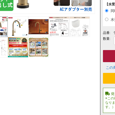
【水受
同
水
品番:
数量:
この