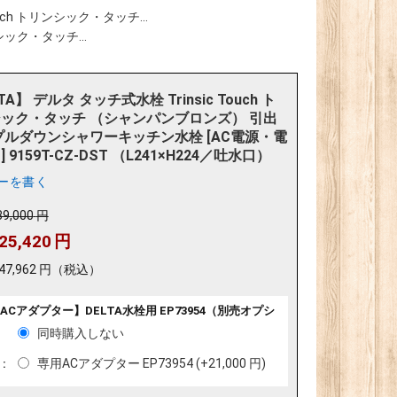
ouch トリンシック・タッチ...
ンシック・タッチ...
TA】 デルタ タッチ式水栓 Trinsic Touch ト
ック・タッチ （シャンパンブロンズ） 引出
プルダウンシャワーキッチン水栓 [AC電源・電
 9159T-CZ-DST （L241×H224／吐水口）
ーを書く
89,000
円
25,420
円
47,962
円
（税込）
ACアダプター】DELTA水栓用 EP73954（別売オプシ
同時購入しない
専用ACアダプター EP73954 (+
21,000
円
)
: