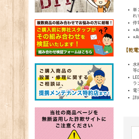
単
れ
停
※
※
【乾電
水
等
L
ラ
電
詳