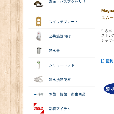
洗面・バスアクセサリ
ー
Magn
スムー
スイッチプレート
引き出
ストレ
公共施設向け
シャワ
浄水器
便利
シャワーヘッド
温水洗浄便座
除菌・抗菌・衛生商品
新着アイテム