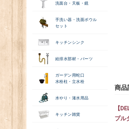
洗面台・天板・鏡
手洗い器・洗面ボウル
セット
キッチンシンク
給排水部材・パーツ
ガーデン用蛇口
水栓柱・立水栓
商品
水やり・潅水用品
【DE
キッチン雑貨
プル