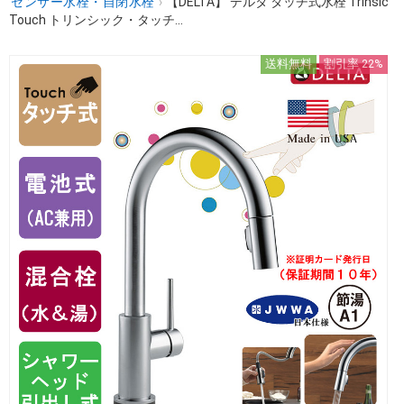
センサー水栓・自閉水栓
›
【DELTA】 デルタ タッチ式水栓 Trinsic
Touch トリンシック・タッチ...
送料無料
割引率 22%