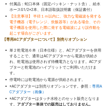
付属品：蛇口本体（固定パッキン・ナット含）、給水
ホースG1/2×2本、日本語取扱説明書（保証書付）
【注意事項】 半径１ｍ以内に、強力な電磁波を発する
電子機器（電子レンジ、炊飯器等）がある場合、その
電子機器を使用した際に発する電磁波により誤作動を
起こす場合がございます。
【専用ACアダプターについて】別売りオプション
単２乾電池６本（日本仕様）と、ACアダプターを併用
することで、通常はACアダプターから電源が供給さ
れ、乾電池は使用されず待機電力となります。ACアダ
プターと乾電池のハイブリットでご利用いただけま
す。
停電時には乾電池から電源が供給されます。
※ACアダプターは別売りオプションです。参照：
専用A
Cアダプター（画像）
※ACアダプターはタッチ水栓とのセット販売となりま
す。
アダプター単体での販売はしておりません。