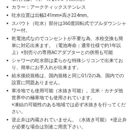
カラー：アークティックステンレス
吐水位置は出幅241mm×高さ224mm。
スパウト（吐水）部分は360度回転式でプルダウンシャ
ワー付。
乾電池式なのでコンセントが不要な為、水栓交換も簡
単に対応出来ます。（電池寿命：通常仕様で約1年以
上）※別売りの専用ACアダプターとの併用も可能
シャワーの吐水部は柔らかな特殊シリコンで出来てお
り、簡単にお手入れが出来ます。
給水接続規格は、国内規格と同じG1/2の為、国内での
設置に問題ありません。
寒冷地でも使用可能（水抜き可能）。北米・カナダ他
世界中の極寒地でも使用されています。
※凍結の可能性のある地域では必ず水抜きを行ってくだ
さい。
逆止弁は内蔵されていません。（水抜き可能） ※逆止弁
が必要な場合は別途ご用意下さい。