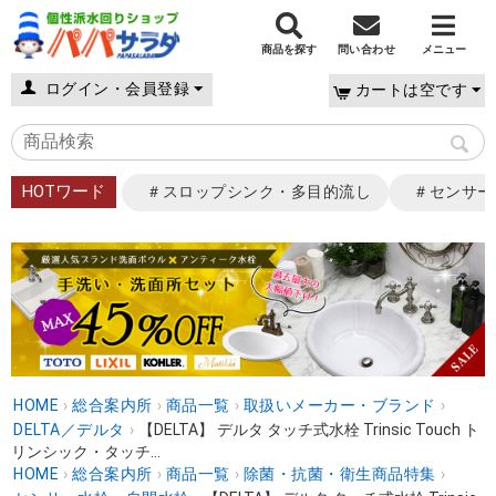
商品を探す
問い合わせ
メニュー
ログイン・会員登録
カートは空です
HOTワード
＃スロップシンク・多目的流し
＃センサー
HOME
›
総合案内所
›
商品一覧
›
取扱いメーカー・ブランド
›
DELTA／デルタ
›
【DELTA】 デルタ タッチ式水栓 Trinsic Touch ト
リンシック・タッチ...
HOME
›
総合案内所
›
商品一覧
›
除菌・抗菌・衛生商品特集
›