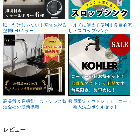
映すだけじゃない！空間を彩る
マルチに使えて便利！多目的流
壁掛LEDミラー
し・スロップシンク
高品質＆高機能！ステンレス製
数量限定アウトレット！コーラ
混合栓の最新機種
ー輸入洗面ボウルセット
レビュー