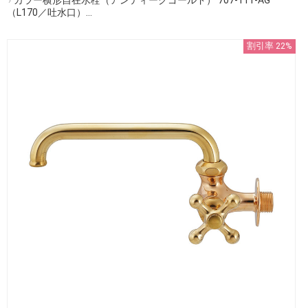
（L170／吐水口）...
割引率 22%