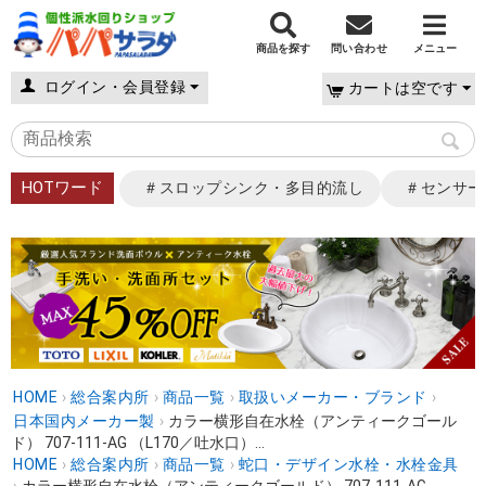
商品を探す
問い合わせ
メニュー
ログイン・会員登録
カートは空です
HOTワード
＃スロップシンク・多目的流し
＃センサー
HOME
›
総合案内所
›
商品一覧
›
取扱いメーカー・ブランド
›
日本国内メーカー製
›
カラー横形自在水栓（アンティークゴール
ド） 707-111-AG （L170／吐水口）...
HOME
›
総合案内所
›
商品一覧
›
蛇口・デザイン水栓・水栓金具
›
カラー横形自在水栓（アンティークゴールド） 707-111-AG