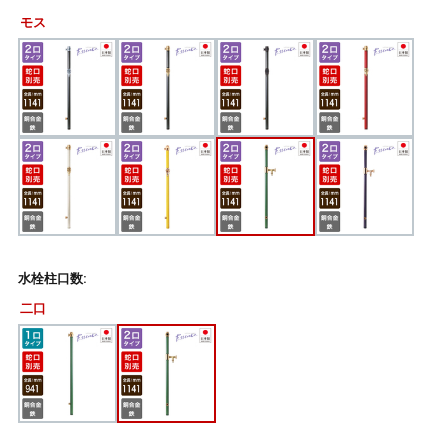
モス
水栓柱口数:
二口