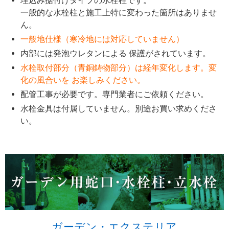
埋込み据付けタイプの水栓柱です。
一般的な水栓柱と施工上特に変わった箇所はありませ
ん。
一般地仕様（寒冷地には対応していません）
内部には発泡ウレタンによる 保護がされています。
水栓取付部分（青銅鋳物部分）は経年変化します。変
化の風合いを お楽しみください。
配管工事が必要です。専門業者にご依頼ください。
水栓金具は付属していません。別途お買い求めくださ
い。
ガーデン・エクステリア