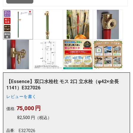
【Essence】双口水栓柱 モス 2口 立水栓（φ42×全長
1141）E327026
レビューを書く
75,000
円
価格:
82,500
円
（税込）
品番:
E327026