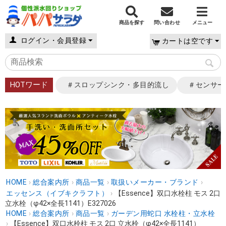
商品を探す
問い合わせ
メニュー
ログイン・会員登録
カートは空です
HOTワード
＃スロップシンク・多目的流し
＃センサー
HOME
›
総合案内所
›
商品一覧
›
取扱いメーカー・ブランド
›
エッセンス（イブキクラフト）
›
【Essence】双口水栓柱 モス 2口
立水栓（φ42×全長1141）E327026
HOME
›
総合案内所
›
商品一覧
›
ガーデン用蛇口 水栓柱・立水栓
›
【Essence】双口水栓柱 モス 2口 立水栓（φ42×全長1141）