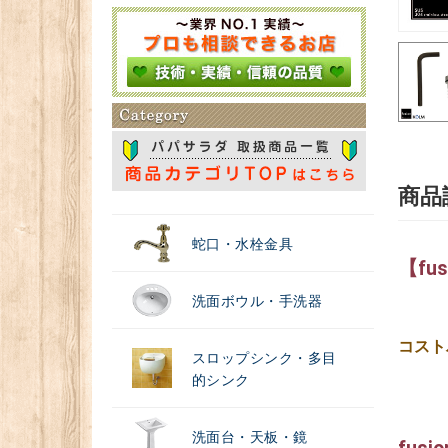
＃浄水器
商品
蛇口・水栓金具
【fu
洗面ボウル・手洗器
コスト
スロップシンク・多目
的シンク
洗面台・天板・鏡