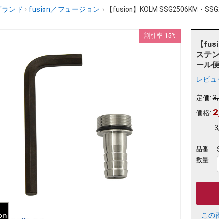
ブランド
›
fusion／フュージョン
›
【fusion】KOLM SSG2506KM・S
割引率 15%
【fus
ステン
ール
レビュ
定価:
3
2
価格:
3
品番:
数量:
この