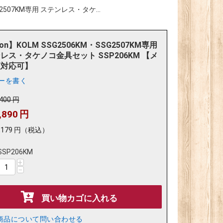
SG2507KM専用 ステンレス・タケ...
ion】KOLM SSG2506KM・SSG2507KM専用
レス・タケノコ金具セット SSP206KM 【メ
便対応可】
ーを書く
,400
円
,890
円
,179
円
（税込）
SSP206KM
+
−
買い物カゴに入れる
商品について問い合わせる