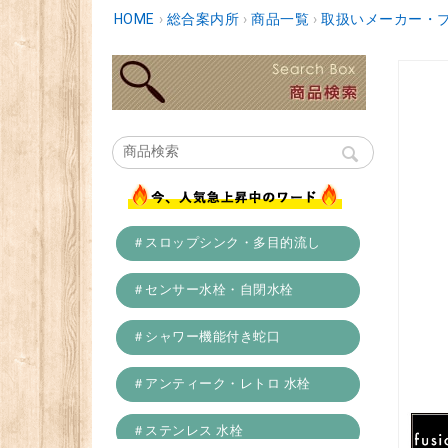
HOME
›
総合案内所
›
商品一覧
›
取扱いメーカー・
＃スロップシンク・多目的流し
＃センサー水栓・自閉水栓
＃シャワー機能付き蛇口
＃アンティーク・レトロ 水栓
＃ステンレス 水栓