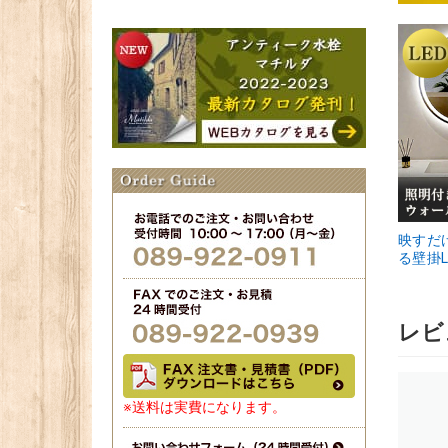
映すだ
る壁掛L
レビ
※送料は実費になります。