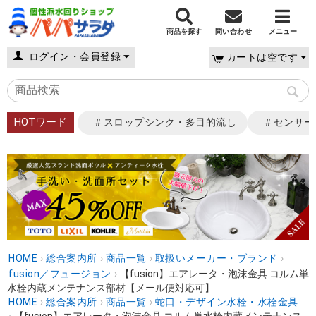
商品を探す
問い合わせ
メニュー
ログイン・会員登録
カートは空です
HOTワード
＃スロップシンク・多目的流し
＃センサー
HOME
›
総合案内所
›
商品一覧
›
取扱いメーカー・ブランド
›
fusion／フュージョン
›
【fusion】エアレータ・泡沫金具 コルム単
水栓内蔵メンテナンス部材【メール便対応可】
HOME
›
総合案内所
›
商品一覧
›
蛇口・デザイン水栓・水栓金具
›
【fusion】エアレータ・泡沫金具 コルム単水栓内蔵メンテナンス