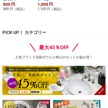
800
円
1,000
円
880
円
（税込）
1,100
円
（税込）
PICK UP！ カテゴリー
最大45％OFF
人気ブランド洗面ボウルと蛇口のセットが超お得！