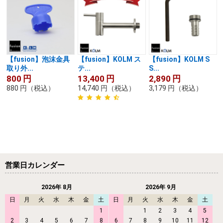
【fusion】泡沫金具
【fusion】KOLM ス
【fusion】KOLM S
取り外...
テ...
S...
800
円
13,400
円
2,890
円
880
円
（税込）
14,740
円
（税込）
3,179
円
（税込）
営業日カレンダー
2026年 8月
2026年 9月
日
月
火
水
木
金
土
日
月
火
水
木
金
土
1
1
2
3
4
5
2
3
4
5
6
7
8
6
7
8
9
10
11
12