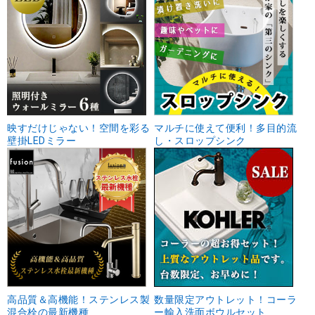
映すだけじゃない！空間を彩る
マルチに使えて便利！多目的流
壁掛LEDミラー
し・スロップシンク
高品質＆高機能！ステンレス製
数量限定アウトレット！コーラ
混合栓の最新機種
ー輸入洗面ボウルセット