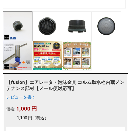
【fusion】エアレータ・泡沫金具 コルム単水栓内蔵メン
テナンス部材【メール便対応可】
レビューを書く
1,000
円
価格:
1,100
円
（税込）