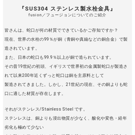
『SUS304 ステンレス製水栓金具』
fusion／フュージョンについてのご紹介
皆さんは、蛇口が何の材質でできているかご存知ですか？
現在、世界の水栓の99％が銅（青銅や真鍮などの銅合金）で製
造されています。
また、日本の蛇口も99.9％以上が銅で造られています。
その昔19世紀の初頭、イギリスで世界初の金属製蛇口が製造さ
れて以来200年近くずっと蛇口は銅を主原料として
製造されてきました。しかし、21世紀の現在、その銅よりも蛇
口に適した材質が存在します。
それがステンレス/Stainless Steel です。
ステンレスは、銅よりも浸出物質が少なく、酸化や変色・経年
劣化も極めて少ない