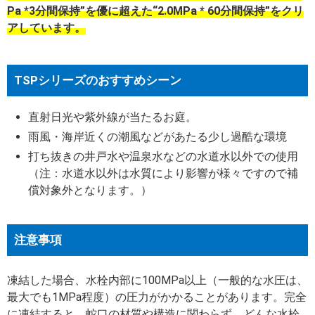
Pa *3分間保持”を優に超えた“2.0MPa * 60分間保持”をクリ
アしています。
TSPシリーズのおすすめシーン
直射日光や紫外線が当たるお庭。
雨風・海岸近くの潮風などがあたる少し過酷な環境
打ち抜きの井戸水や温泉水などの水道水以外での使用
（注：水道水以外は水質により影響が様々ですので補
償対象外となります。）
注意事項
凍結した場合、水栓内部に100MPa以上（一般的な水圧は、
最大でも1MPa程度）の圧力がかかることがあります。完全
に凍結すると、蛇口の材質や構造に関わらず、どんな水栓