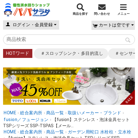
商品を探す
問い合わせ
メニュー
ログイン・会員登録
カートは空です
HOTワード
＃スロップシンク・多目的流し
＃センサー
HOME
›
総合案内所
›
商品一覧
›
取扱いメーカー・ブランド
›
fusion／フュージョン
›
【fusion】ステンレス・泡沫金具セット
TSPシリーズ SSP-TSPAS【メール...
HOME
›
総合案内所
›
商品一覧
›
ガーデン用蛇口 水栓柱・立水栓
›
【fusion】ステンレス・泡沫金具セット TSPシリーズ SSP-