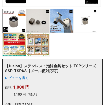
【fusion】ステンレス・泡沫金具セット TSPシリーズ
SSP-TSPAS【メール便対応可】
レビューを書く
1,000
円
価格:
1,100
円
（税込）
品番:
SSP-TSPAS