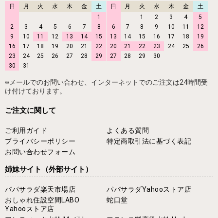
日
月
火
水
木
金
土
日
月
火
水
木
金
土
1
1
2
3
4
5
2
3
4
5
6
7
8
6
7
8
9
10
11
12
9
10
11
12
13
14
15
13
14
15
16
17
18
19
16
17
18
19
20
21
22
20
21
22
23
24
25
26
23
24
25
26
27
28
29
27
28
29
30
30
31
※メールでのお問い合わせ、インターネットでのご注文は24時間受
け付けております。
ご注文に関して
ご利用ガイド
よくある質問
プライバシーポリシー
特定商取引法に基づく表記
お問い合わせフォーム
姉妹サイト
（外部サイト）
パパサラダ楽天市場店
パパサラダYahooストア店
おしゃれ住設空間LABO
蛇口堂
Yahooストア店