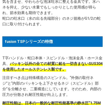
気を含ませ、やわらかな泡沫吐水に整える金具です。水ハ
ネを抑え、少ない水量でもしっかりとした使用感が得ら
れ、節水効果も期待できます。
蛇口の吐水口（水の出る先端部分）のネジ規格がG1/2の蛇
口に取り付けられます。
fusion TSPシリーズの特徴
T字ハンドル・蛇口本体・スピンドル・泡沫金具・ホース金
具、
パッキン以外の全ての材質に鉛を一切含まないSUS304
を使用したオールステンレス製です。
注目すべき点は特殊構造のスピンドル。“外側の取付ネ
ジ”と“内部のパッキンを上下させるネジ（スピンドル）部
分”を分離させ、二重構造にしています。そのため、内部の
圧力が分散され耐圧性能が向上します。
耐圧性能は、日本の一般的な耐圧性能基準の静水圧“1.75M