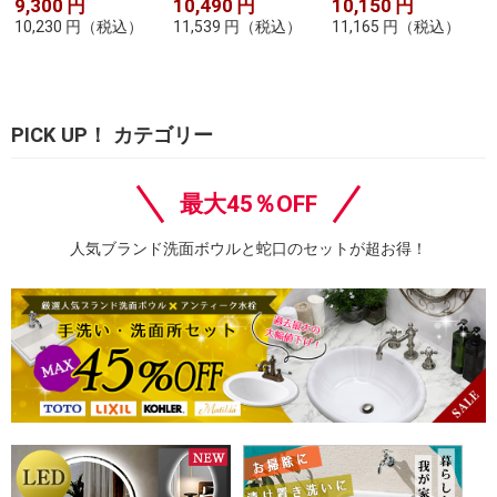
9,300
円
10,490
円
10,150
円
10,230
円
（税込）
11,539
円
（税込）
11,165
円
（税込）
PICK UP！ カテゴリー
最大45％OFF
人気ブランド洗面ボウルと蛇口のセットが超お得！