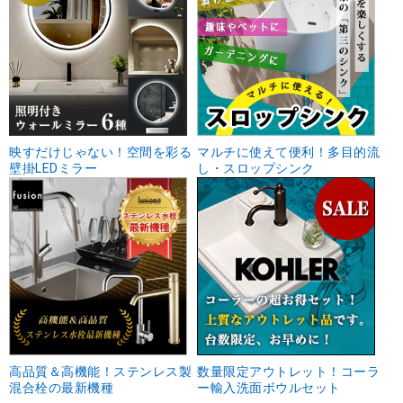
映すだけじゃない！空間を彩る
マルチに使えて便利！多目的流
壁掛LEDミラー
し・スロップシンク
高品質＆高機能！ステンレス製
数量限定アウトレット！コーラ
混合栓の最新機種
ー輸入洗面ボウルセット