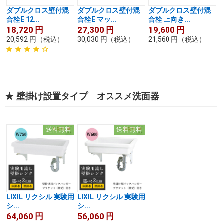
ダブルクロス壁付混
ダブルクロス壁付混
ダブルクロス壁付混
合栓E 12...
合栓E マッ...
合栓 上向き...
18,720
円
27,300
円
19,600
円
20,592
円
（税込）
30,030
円
（税込）
21,560
円
（税込）
★ 壁掛け設置タイプ オススメ洗面器
送料無料
送料無料
LIXIL リクシル 実験用
LIXIL リクシル 実験用
シ...
シ...
64,060
円
56,060
円