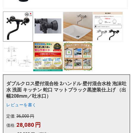
ダブルクロス壁付混合栓 2ハンドル 壁付混合水栓 泡沫吐
水 洗面 キッチン 蛇口 マットブラック黒塗装仕上げ （出
幅208mm／吐水口）
レビューを書く
定価:
36,000
円
28,080
円
価格: