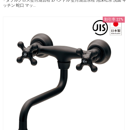
ッチン 蛇口 マッ...
割引率 22%