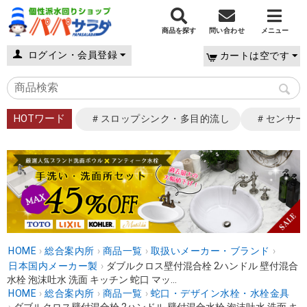
商品を探す
問い合わせ
メニュー
ログイン・会員登録
カートは空です
HOTワード
＃スロップシンク・多目的流し
＃センサー
HOME
›
総合案内所
›
商品一覧
›
取扱いメーカー・ブランド
›
日本国内メーカー製
›
ダブルクロス壁付混合栓 2ハンドル 壁付混合
水栓 泡沫吐水 洗面 キッチン 蛇口 マッ...
HOME
›
総合案内所
›
商品一覧
›
蛇口・デザイン水栓・水栓金具
›
ダブルクロス壁付混合栓 2ハンドル 壁付混合水栓 泡沫吐水 洗面 キ