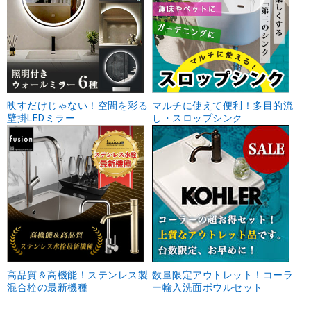
映すだけじゃない！空間を彩る
マルチに使えて便利！多目的流
壁掛LEDミラー
し・スロップシンク
高品質＆高機能！ステンレス製
数量限定アウトレット！コーラ
混合栓の最新機種
ー輸入洗面ボウルセット