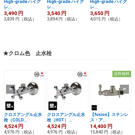
High-grade ハイグ
High-grade ハイグ
High-grade ハイグ
レ...
レ...
レ...
3,490
円
3,540
円
3,650
円
3,839
円
（税込）
3,894
円
（税込）
4,015
円
（税込）
★クロム色 止水栓
送料無料
クロスアングル止水
クロスアングル止水
【fusion】ステンレ
栓（COLD...
栓（HOT）...
ス・ア...
4,524
円
4,524
円
14,400
円
4,976
円
（税込）
4,976
円
（税込）
15,840
円
（税込）