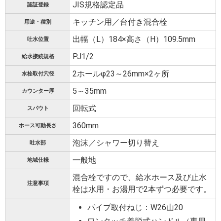
JIS規格認定品
認証登録
キッチン用／台付き混合栓
用途・種別
出幅（L）184×高さ（H）109.5mm
吐水位置
PJ1/2
給水接続規格
2ホールφ23～26mm×2ヶ所
水栓取付穴径
5～35mm
カウンター厚
回転式
スパウト
360mm
ホース可動長さ
泡沫／シャワー切り替え
吐水部
一般地
地域仕様
混合栓ですので、給水ホース及び止水
注意事項
栓は水用・お湯用で2本ずつ必要です。
パイプ取付ねじ：W26山20