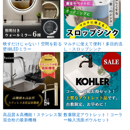
映すだけじゃない！空間を彩る
マルチに使えて便利！多目的流
壁掛LEDミラー
し・スロップシンク
高品質＆高機能！ステンレス製
数量限定アウトレット！コーラ
混合栓の最新機種
ー輸入洗面ボウルセット