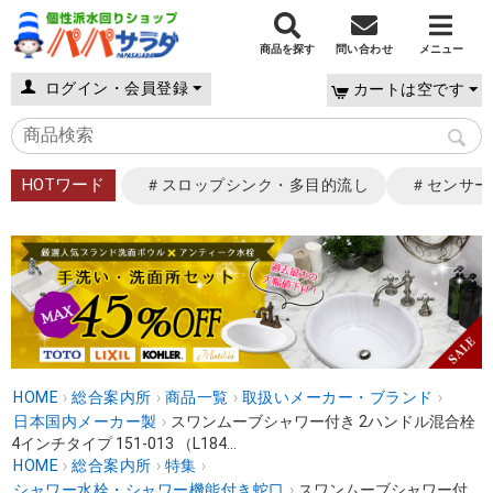
商品を探す
問い合わせ
メニュー
ログイン・会員登録
カートは空です
HOTワード
＃スロップシンク・多目的流し
＃センサー
HOME
›
総合案内所
›
商品一覧
›
取扱いメーカー・ブランド
›
日本国内メーカー製
›
スワンムーブシャワー付き 2ハンドル混合栓
4インチタイプ 151-013 （L184...
HOME
›
総合案内所
›
特集
›
シャワー水栓・シャワー機能付き蛇口
›
スワンムーブシャワー付