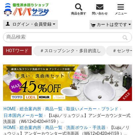
商品を探す
問い合わせ
メニュー
ログイン・会員登録
カートは空です
HOTワード
＃スロップシンク・多目的流し
＃センサー
HOME
›
総合案内所
›
商品一覧
›
取扱いメーカー・ブランド
›
日本国内メーカー製
›
【Luju／リュウジュ】アンダーカウンター式
洗面器 （W612×D420×H159 ）...
HOME
›
総合案内所
›
商品一覧
›
洗面ボウル・手洗器
›
【Luju／リ
ュウジュ】アンダーカウンター式洗面器 （W612×D420×H159 ）...