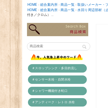
HOME
›
総合案内所
›
商品一覧
›
取扱いメーカー・
HOME
›
総合案内所
›
商品一覧
›
水回り周辺部材（
付き／クロム） ...
＃スロップシンク・多目的流し
＃センサー水栓・自閉水栓
＃シャワー機能付き蛇口
＃アンティーク・レトロ 水栓