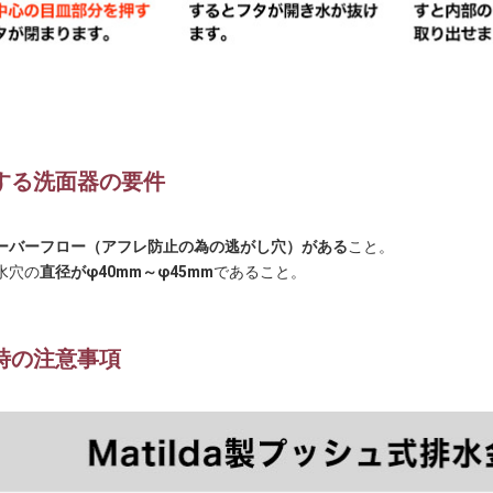
する洗面器の要件
ーバーフロー（アフレ防止の為の逃がし穴）がある
こと。
水穴の
直径がφ40mm～φ45mm
であること。
時の注意事項