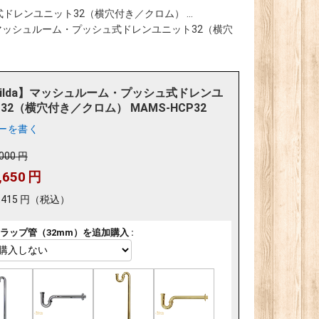
式ドレンユニット32（横穴付き／クロム） ...
a】マッシュルーム・プッシュ式ドレンユニット32（横穴
tilda】マッシュルーム・プッシュ式ドレンユ
32（横穴付き／クロム） MAMS-HCP32
ーを書く
,000
円
,650
円
,415
円
（税込）
ラップ管（32mm）を追加購入 :