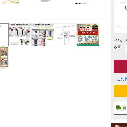
品番:
数量:
この
商品 