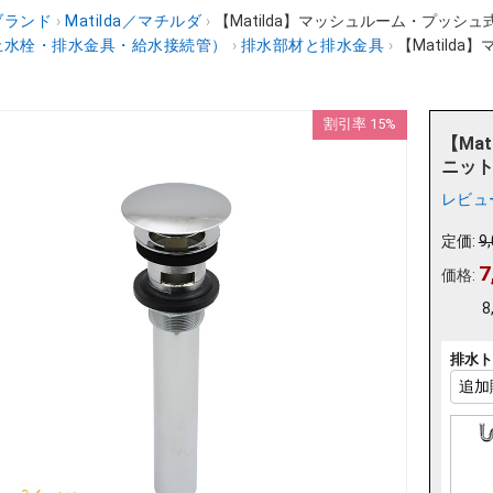
ブランド
›
Matilda／マチルダ
›
【Matilda】マッシュルーム・プッシュ
止水栓・排水金具・給水接続管）
›
排水部材と排水金具
›
【Matild
割引率 15%
【Ma
ニット
レビュ
定価:
9
7
価格:
8
排水ト