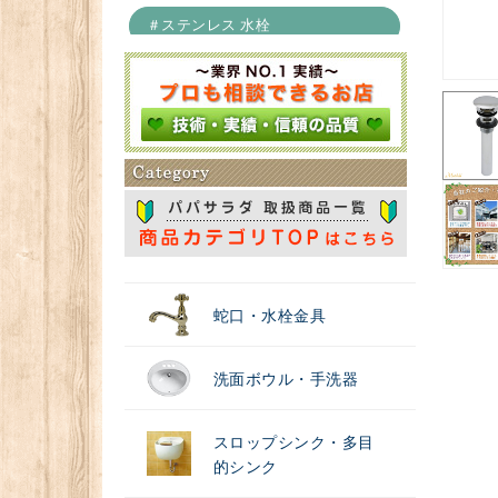
＃ステンレス 水栓
＃浄水器
蛇口・水栓金具
洗面ボウル・手洗器
スロップシンク・多目
的シンク