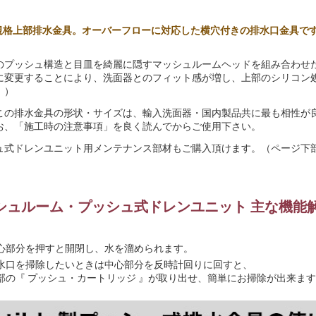
m規格上部排水金具。オーバーフローに対応した横穴付きの排水口金具で
のプッシュ構造と目皿を綺麗に隠すマッシュルームヘッドを組み合わせ
に変更することにより、洗面器とのフィット感が増し、上部のシリコン
。）
この排水金具の形状・サイズは、輸入洗面器・国内製品共に最も相性が
お、「施工時の注意事項」を良く読んでからご使用下さい。
ュ式ドレンユニット用メンテナンス部材もご購入頂けます。（ページ下
シュルーム・プッシュ式ドレンユニット 主な機能
心部分を押すと開閉し、水を溜められます。
水口を掃除したいときは中心部分を反時計回りに回すと、
部の『 プッシュ・カートリッジ 』が取り出せ、簡単にお掃除が出来ま