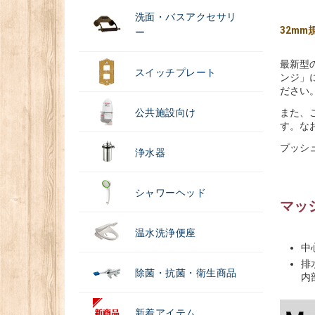
洗面・バスアクセサリ
32m
ー
最新型
スイッチプレート
ンジ」
ださい
公共施設向け
また、
す。な
プッシ
浄水器
シャワーヘッド
マッ
温水洗浄便座
中
排
除菌・抗菌・衛生商品
内
新着アイテム