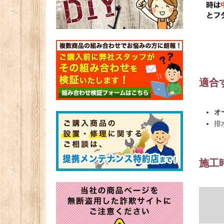
適合
オ
排
施工