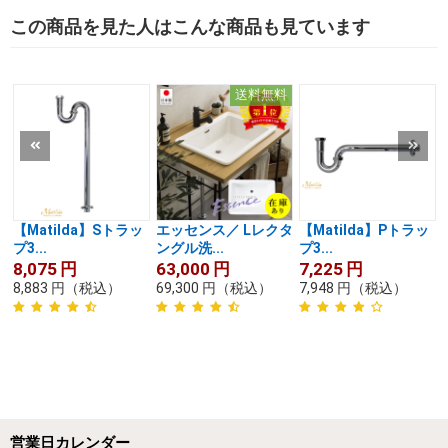
この商品を見た人はこんな商品も見ています
送料無料
【Matilda】Sトラッ
エッセンス／ Lレクタ
【Matilda】Pトラッ
プ3...
ングル洗...
プ3...
8,075
円
63,000
円
7,225
円
8,883
円
（税込）
69,300
円
（税込）
7,948
円
（税込）
営業日カレンダー