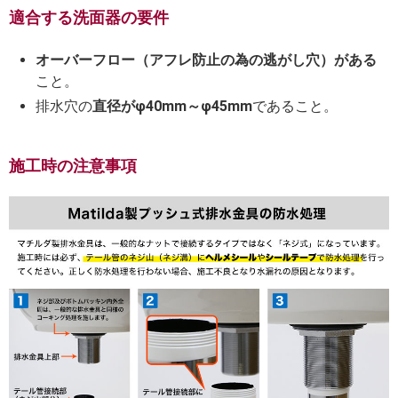
適合する洗面器の要件
オーバーフロー（アフレ防止の為の逃がし穴）がある
こと。
排水穴の
直径がφ40mm～φ45mm
であること。
施工時の注意事項