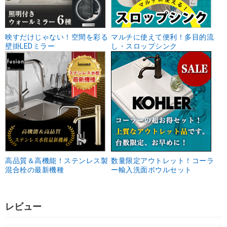
映すだけじゃない！空間を彩る
マルチに使えて便利！多目的流
壁掛LEDミラー
し・スロップシンク
高品質＆高機能！ステンレス製
数量限定アウトレット！コーラ
混合栓の最新機種
ー輸入洗面ボウルセット
レビュー