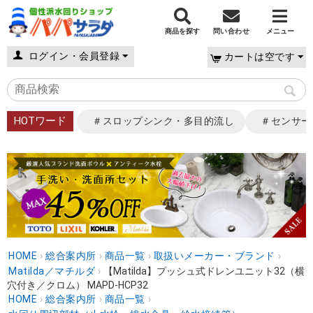
商品を探す
問い合わせ
メニュー
ログイン・会員登録
カートは空です
HOTワード
＃スロップシンク・多目的流し
＃センサー
HOME
›
総合案内所
›
商品一覧
›
取扱いメーカー・ブランド
›
Matilda／マチルダ
›
【Matilda】プッシュ式ドレンユニット32（横
穴付き／クロム） MAPD-HCP32
HOME
›
総合案内所
›
商品一覧
›