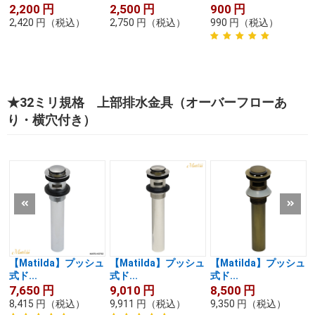
2,200
円
2,500
円
900
円
2,420
円
（税込）
2,750
円
（税込）
990
円
（税込）
★32ミリ規格 上部排水金具（オーバーフローあ
り・横穴付き）
【Matilda】プッシュ
【Matilda】プッシュ
【Matilda】プッシュ
式ド...
式ド...
式ド...
7,650
円
9,010
円
8,500
円
8,415
円
（税込）
9,911
円
（税込）
9,350
円
（税込）