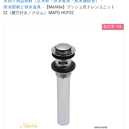
水回り周辺部材（止水栓・排水金具・給水接続管）
›
排水部材と排水金具
›
【Matilda】プッシュ式ドレンユニット
32（横穴付き／クロム） MAPD-HCP32
割引率 15%