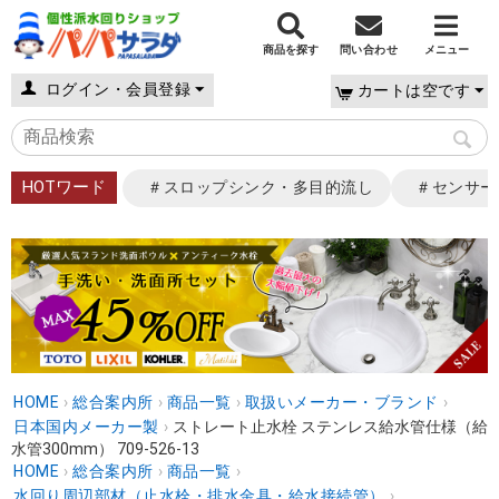
商品を探す
問い合わせ
メニュー
ログイン・会員登録
カートは空です
HOTワード
＃スロップシンク・多目的流し
＃センサー
HOME
›
総合案内所
›
商品一覧
›
取扱いメーカー・ブランド
›
日本国内メーカー製
›
ストレート止水栓 ステンレス給水管仕様（給
水管300mm） 709-526-13
HOME
›
総合案内所
›
商品一覧
›
水回り周辺部材（止水栓・排水金具・給水接続管）
›