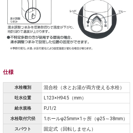
仕様
混合栓（水とお湯が両方使える水栓）
水栓種別
L123×H94.5（mm）
吐水位置
PJ1/2
給水規格
1ホールφ25mm×1ヶ所（φ25～38mm）
水栓取付穴径
固定式（回転しません）
スパウト