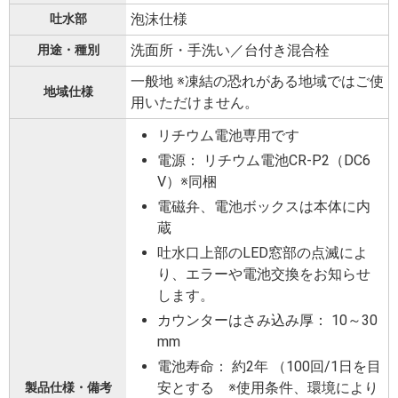
泡沫仕様
吐水部
洗面所・手洗い／台付き混合栓
用途・種別
一般地 ※凍結の恐れがある地域ではご使
地域仕様
用いただけません。
リチウム電池専用です
電源： リチウム電池CR-P2（DC6
V）※同梱
電磁弁、電池ボックスは本体に内
蔵
吐水口上部のLED窓部の点滅によ
り、エラーや電池交換をお知らせ
します。
カウンターはさみ込み厚： 10～30
mm
電池寿命： 約2年 （100回/1日を目
安とする ※使用条件、環境により
製品仕様・備考