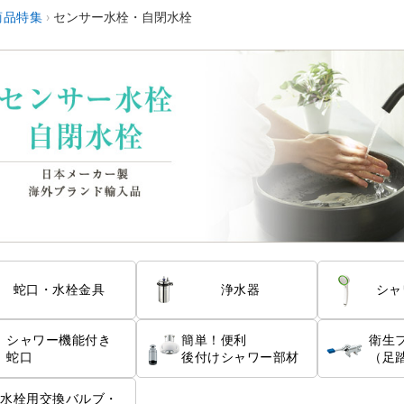
商品特集
›
センサー水栓・自閉水栓
蛇口・水栓金具
浄水器
シャ
シャワー機能付き
簡単！便利
衛生
蛇口
後付けシャワー部材
（足
水栓用交換バルブ・