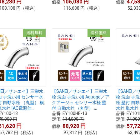
98,280
円
106,080
円
47,5
価格:
価格:
108,108
円
（税込）
116,688
円
（税込）
52,33
送料無料
送料無料
NEI／サンエイ】三栄水
【SANEI／サンエイ】三栄水
【SANEI
面 手洗い用 センサー水
栓 洗面 手洗い用 Aquage／ア
栓 洗面 手
付 自動水栓 （丸型） 横
クアージュ センサー水栓 壁
栓 壁付 自
水栓 [AC電源仕...
付 自動水栓 （丸型） ...
水栓 単水栓 [
EY100-13
品番:
EY100HE-13
品番:
EY101
79,000
円
定価:
114,000
円
定価:
74,00
61,620
円
88,920
円
57,7
価格:
価格:
67,782
円
（税込）
97,812
円
（税込）
63,49