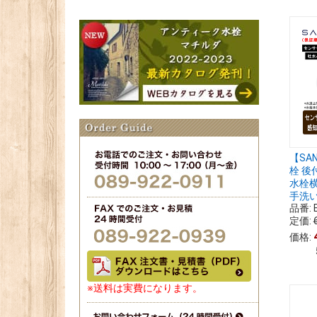
【SA
栓 後
水栓
手洗い
品番:
定価:
価格:
※送料は実費になります。