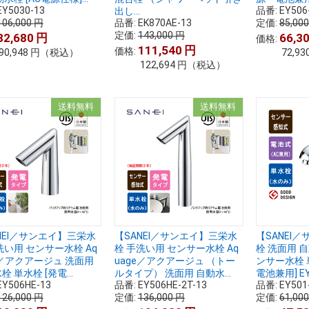
EY5030-13
品番:
EY506
出し...
106,000
円
品番:
EK870AE-13
定価:
85,00
定価:
143,000
円
82,680
円
66,3
価格:
111,540
円
価格:
90,948
円
（税込）
72,93
122,694
円
（税込）
送料無料
送料無料
NEI／サンエイ】三栄水
【SANEI／サンエイ】三栄水
【SANEI
洗い用 センサー水栓 Aq
栓 手洗い用 センサー水栓 Aq
栓 洗面用 
e／アクアージュ 洗面用
uage／アクアージュ （トー
ンサー水栓 
 単水栓 [発電...
ルタイプ） 洗面用 自動水...
電池兼用] EY5
EY506HE-13
品番:
EY506HE-2T-13
品番:
EY501
126,000
円
定価:
136,000
円
定価:
61,00