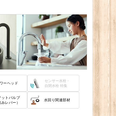
センサー水栓・
ワーヘッド
自閉水栓 特集
フットバルブ
水回り関連部材
踏みレバー）