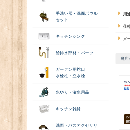
手洗い器・洗面ボウル
用
セット
仕
キッチンシンク
メ
給排水部材・パーツ
当店
ガーデン用蛇口
水栓柱・立水栓
水やり・潅水用品
キッチン雑貨
洗面・バスアクセサリ