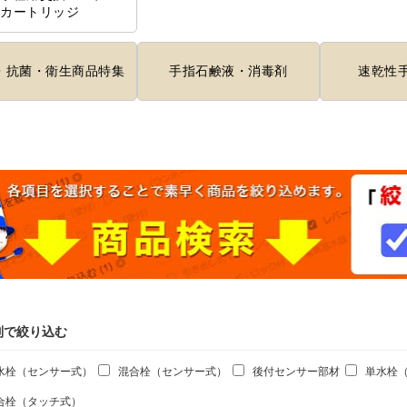
カートリッジ
・抗菌・衛生商品特集
手指石鹸液・消毒剤
速乾性
別で絞り込む
水栓（センサー式）
混合栓（センサー式）
後付センサー部材
単水栓
合栓（タッチ式）