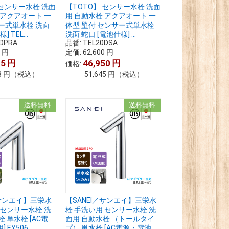
 センサー水栓 洗面
【TOTO】 センサー水栓 洗面
 アクアオート 一
用 自動水栓 アクアオート 一
ー式単水栓 洗面
体型 壁付 センサー式単水栓
 TEL...
洗面 蛇口 [電池仕様] ...
DPRA
品番:
TEL20DSA
0
円
定価:
62,600
円
25
円
46,950
円
価格:
8
円
（税込）
51,645
円
（税込）
送料無料
送料無料
／サンエイ】三栄水
【SANEI／サンエイ】三栄水
 センサー水栓 洗
栓 手洗い用 センサー水栓 洗
 単水栓 [AC電
面用 自動水栓 （トールタイ
EY506...
プ） 単水栓 [AC電源・電池...