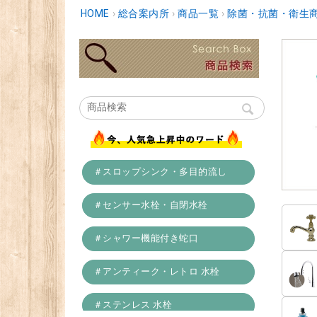
HOME
›
総合案内所
›
商品一覧
›
除菌・抗菌・衛生
＃スロップシンク・多目的流し
＃センサー水栓・自閉水栓
＃シャワー機能付き蛇口
＃アンティーク・レトロ 水栓
＃ステンレス 水栓