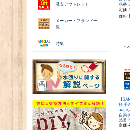
激安アウトレット
品番:
定価:
価格:
メーカー・ブランド一
覧
特集
【SA
栓 手
uag
自動水栓
品番:
定価: