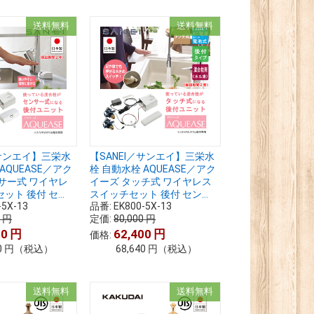
送料無料
送料無料
／サンエイ】三栄水
【SANEI／サンエイ】三栄水
AQUEASE／アク
栓 自動水栓 AQUEASE／アク
サー式 ワイヤレ
イーズ タッチ式 ワイヤレス
ト 後付 セ...
スイッチセット 後付 セン...
-5X-13
品番:
EK800-5X-13
0
円
定価:
80,000
円
00
円
62,400
円
価格:
0
円
（税込）
68,640
円
（税込）
送料無料
送料無料