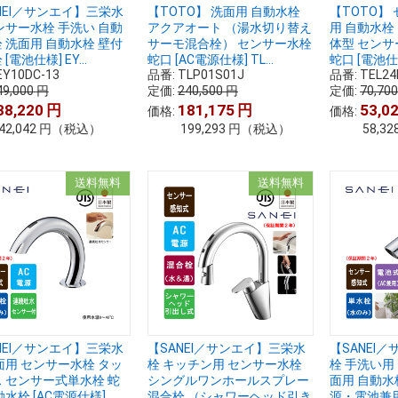
NEI／サンエイ】三栄水
【TOTO】 洗面用 自動水栓
【TOTO】
ンサー水栓 手洗い 自動
アクアオート （湯水切り替え
用 自動水栓
 洗面用 自動水栓 壁付
サーモ混合栓） センサー水栓
体型 センサ
[電池仕様] EY...
蛇口 [AC電源仕様] TL...
蛇口 [電池仕様]
EY10DC-13
品番:
TLP01S01J
品番:
TEL24
49,000
円
定価:
240,500
円
定価:
70,70
38,220
円
181,175
円
53,0
価格:
価格:
42,042
円
（税込）
199,293
円
（税込）
58,32
送料無料
送料無料
NEI／サンエイ】三栄水
【SANEI／サンエイ】三栄水
【SANEI
面用 センサー水栓 タッ
栓 キッチン用 センサー水栓
栓 手洗い用
 センサー式単水栓 蛇
シングルワンホールスプレー
面用 自動水栓
水栓 [AC電源仕様]...
混合栓 （シャワーヘッド引き
源・電池兼用] 