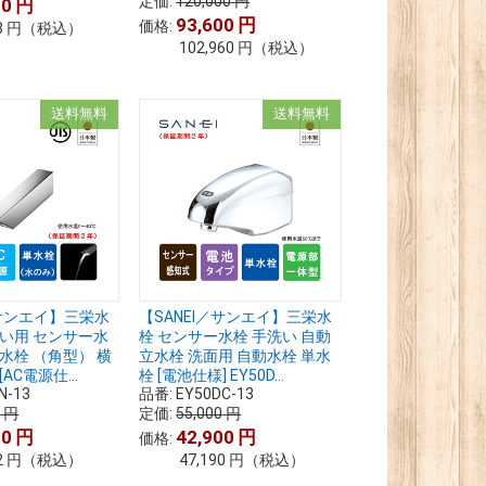
定価:
120,000
円
80
円
93,600
円
価格:
8
円
（税込）
102,960
円
（税込）
送料無料
送料無料
／サンエイ】三栄水
【SANEI／サンエイ】三栄水
洗い用 センサー水
栓 センサー水栓 手洗い 自動
動水栓 （角型） 横
立水栓 洗面用 自動水栓 単水
AC電源仕...
栓 [電池仕様] EY50D...
N-13
品番:
EY50DC-13
0
円
定価:
55,000
円
20
円
42,900
円
価格:
2
円
（税込）
47,190
円
（税込）