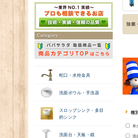
＃浄水器
除菌
蛇口・水栓金具
洗面ボウル・手洗器
スロップシンク・多目
種
的シンク
単
洗面台・天板・鏡
混