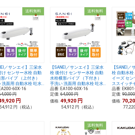
送料無料
送料無料
NEI／サンエイ】三栄水
【SANEI／サンエイ】三栄水
【SANEI
付け センサー水栓 自動
栓 後付け センサー水栓 自動
栓 自動水栓 
横形パイプ （上付き）
水栓横形パイプ （下付き）
イーズ セン
 洗面用 自動水栓 吐水...
手洗い 洗面用 自動水栓 吐水...
ススイッチセッ
EA200-60X-16
品番:
EA100-60X-16
品番:
EK801
64,000
円
定価:
64,000
円
定価:
90,00
49,920
円
49,920
円
70,2
価格:
価格:
54,912
円
（税込）
54,912
円
（税込）
77,22
送料無料