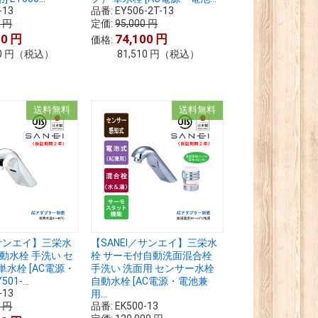
-13
品番:
EY506-2T-13
0
円
定価:
95,000
円
00
円
74,100
円
価格:
0
円
（税込）
81,510
円
（税込）
送料無料
送料無料
／サンエイ】三栄水
【SANEI／サンエイ】三栄水
自動水栓 手洗い セ
栓 サーモ付自動洗面混合栓
単水栓 [AC電源・
手洗い 洗面用 センサー水栓
01-...
自動水栓 [AC電源・電池兼
-13
用...
0
円
品番:
EK500-13