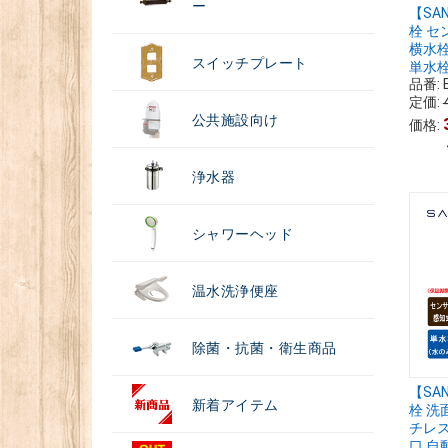
ー
【SA
栓 セ
横水栓
スイッチプレート
単水栓 
品番:
定価:
公共施設向け
価格:
浄水器
シャワーヘッド
温水洗浄便座
除菌・抗菌・衛生商品
【SA
新着アイテム
栓 洗
チレス
口 自動