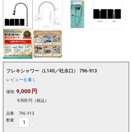
フレキシャワー（L140／吐水口） 796-913
レビューを書く
9,000
円
価格:
9,900
円
（税込）
品番:
796-913
+
数量:
−