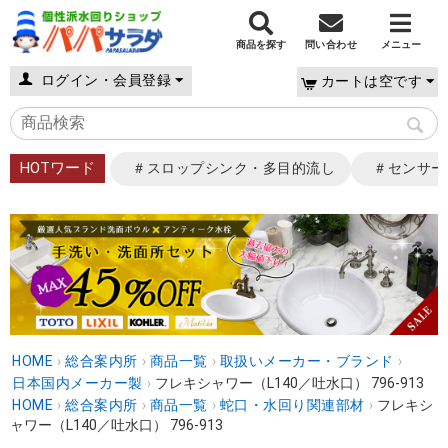
商品を探す
問い合わせ
メニュー
ログイン・会員登録
カートは空です
HOTワード
＃スロップシンク・多目的流し
＃センサー
HOME
›
総合案内所
›
商品一覧
›
取扱いメーカー・ブランド
›
日本国内メーカー製
›
フレキシャワー（L140／吐水口） 796-913
HOME
›
総合案内所
›
商品一覧
›
蛇口・水回り関連部材
›
フレキシ
ャワー（L140／吐水口） 796-913