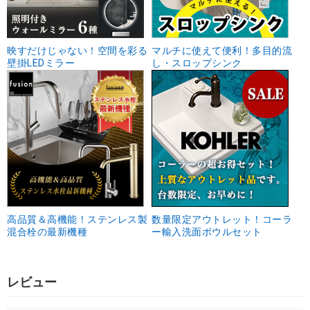
映すだけじゃない！空間を彩る
マルチに使えて便利！多目的流
壁掛LEDミラー
し・スロップシンク
高品質＆高機能！ステンレス製
数量限定アウトレット！コーラ
混合栓の最新機種
ー輸入洗面ボウルセット
レビュー