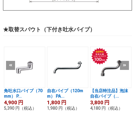
★取替スパウト（下付き吐水パイプ）
角吐水口パイプ（70
自在パイプ（120m
【当店特注品】泡沫
mm） P...
m） PA...
自在パイプ（...
4,900
円
1,800
円
3,800
円
5,390
円
（税込）
1,980
円
（税込）
4,180
円
（税込）