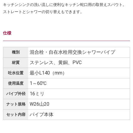
キッチンシンクの洗い流しに便利なキッチン蛇口用の取替えスパウト。
ストレートとシャワーの切り替えもできます。
仕様
混合栓・自在水栓用交換シャワーパイプ
種別
ステンレス、黄銅、PVC
材質
最小L140（mm）
吐水位置
1～60℃
使用温度
16ミリ
パイプ外径
W26山20
ナット規格
パイプ本体
セット内容