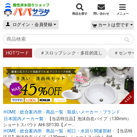
商品を探す
問い合わせ
メニュー
ログイン・会員登録
カートは空です
HOTワード
＃スロップシンク・多目的流し
＃センサー
HOME
›
総合案内所
›
商品一覧
›
取扱いメーカー・ブランド
›
日本国内メーカー製
›
【当店特注品】泡沫自在パイプ（130mm）
ショートスパウト AHI-SP130【メー...
HOME
›
総合案内所
›
商品一覧
›
蛇口・水回り関連部材
›
【当店特
注品】泡沫自在パイプ（130mm） ショートスパウト AHI-