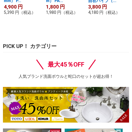
mm） P...
m） PA...
自在パイプ（...
4,900
円
1,800
円
3,800
円
5,390
円
（税込）
1,980
円
（税込）
4,180
円
（税込）
PICK UP！ カテゴリー
最大45％OFF
人気ブランド洗面ボウルと蛇口のセットが超お得！