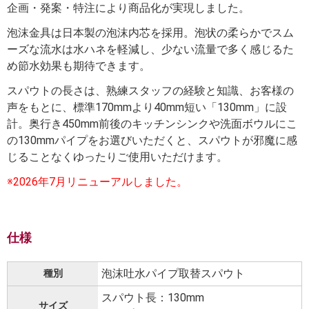
企画・発案・特注により商品化が実現しました。
泡沫金具は日本製の泡沫内芯を採用。泡状の柔らかでスム
ーズな流水は水ハネを軽減し、少ない流量で多く感じるた
め節水効果も期待できます。
スパウトの長さは、熟練スタッフの経験と知識、お客様の
声をもとに、標準170mmより40mm短い「130mm」に設
計。奥行き450mm前後のキッチンシンクや洗面ボウルにこ
の130mmパイプをお選びいただくと、スパウトが邪魔に感
じることなくゆったりご使用いただけます。
※2026年7月リニューアルしました。
仕様
泡沫吐水パイプ取替スパウト
種別
スパウト長：130mm
サイズ