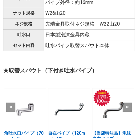
パイプ外径：約16mm
W26山20
ナット規格
先端金具取付ネジ規格：W22山20
ネジ規格
日本製泡沫金具内蔵
吐水口
吐水パイプ取替スパウト本体
セット内容
★取替スパウト（下付き吐水パイプ）
角吐水口パイプ（70
自在パイプ（120m
【当店特注品】泡沫