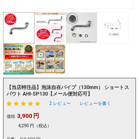
【当店特注品】泡沫自在パイプ（130mm） ショートス
パウト AHI-SP130【メール便対応可】
2 レビュー
レビューを書く
3,900
円
価格:
4,290
円
（税込）