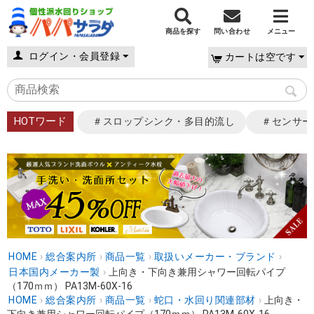
商品を探す
問い合わせ
メニュー
ログイン・会員登録
カートは空です
HOTワード
＃スロップシンク・多目的流し
＃センサー
HOME
›
総合案内所
›
商品一覧
›
取扱いメーカー・ブランド
›
日本国内メーカー製
›
上向き・下向き兼用シャワー回転パイプ
（170ｍｍ） PA13M-60X-16
HOME
›
総合案内所
›
商品一覧
›
蛇口・水回り関連部材
›
上向き・
下向き兼用シャワー回転パイプ（170ｍｍ） PA13M-60X-16