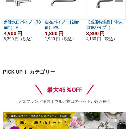
角吐水口パイプ（70
自在パイプ（120m
【当店特注品】泡沫
mm） P...
m） PA...
自在パイプ（...
4,900
円
1,800
円
3,800
円
5,390
円
（税込）
1,980
円
（税込）
4,180
円
（税込）
PICK UP！ カテゴリー
最大45％OFF
人気ブランド洗面ボウルと蛇口のセットが超お得！