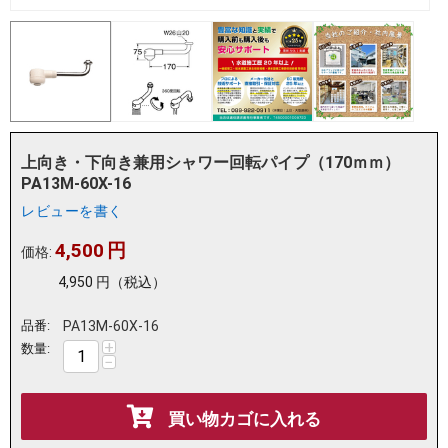
上向き・下向き兼用シャワー回転パイプ（170ｍｍ）
PA13M-60X-16
レビューを書く
4,500
円
価格:
4,950
円
（税込）
品番:
PA13M-60X-16
+
数量:
−
買い物カゴに入れる