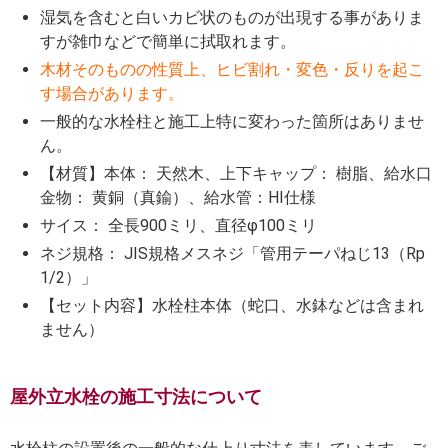
湿気を含むと白いカビ状のものが出現する事がありま
すが雑巾などで簡単に拭取れます。
木材そのものの性質上、ヒビ割れ・変色・反りを起こ
す場合があります。
一般的な水栓柱と施工上特に変わった箇所はありませ
ん。
【材質】本体： 天然木、上下キャップ： 樹脂、給水口
金物： 黄銅（真鍮）、給水管：HI仕様
サイス： 全長900ミリ、直径φ100ミリ
ネジ規格： JIS規格メスネジ「管用テーパねじ13（Rp
1/2）」
【セット内容】水栓柱本体（蛇口、水鉢などは含まれ
ません）
屋外立水栓の施工寸法について