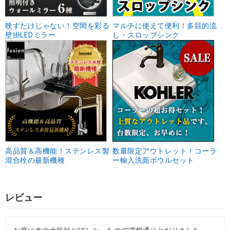
映すだけじゃない！空間を彩る
マルチに使えて便利！多目的流
壁掛LEDミラー
し・スロップシンク
高品質＆高機能！ステンレス製
数量限定アウトレット！コーラ
混合栓の最新機種
ー輸入洗面ボウルセット
レビュー