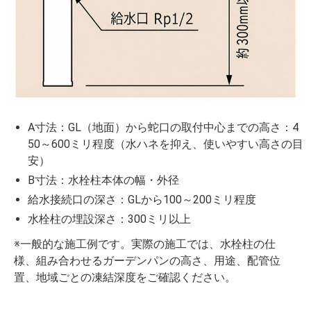
A寸法：GL（地面）から蛇口の取付中心までの高さ：4
50～600ミリ程度（水ハネを抑え、使いやすい高さの目
安）
B寸法：水栓柱本体の幅・外径
給水接続口の深さ：GLから100～200ミリ程度
水栓柱の埋設深さ：300ミリ以上
※一般的な施工例です。実際の施工では、水栓柱の仕
様、組み合わせるガーデンパンの高さ、用途、配管位
置、地域ごとの凍結深度をご確認ください。