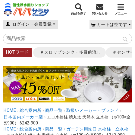
商品を探す
問い合わせ
メニュー
ログイン・会員登録
カートは空です
HOTワード
＃スロップシンク・多目的流し
＃センサー
HOME
›
総合案内所
›
商品一覧
›
取扱いメーカー・ブランド
›
日本国内メーカー製
›
エコ水栓柱 焼丸太 天然木 立水栓 （φ100×全
長900） 6242-900
HOME
›
総合案内所
›
商品一覧
›
ガーデン用蛇口 水栓柱・立水栓
›
エコ水栓柱 焼丸太 天然木 立水栓 （φ100×全長900） 6242-900