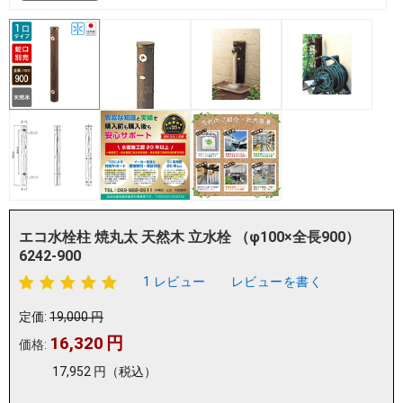
エコ水栓柱 焼丸太 天然木 立水栓 （φ100×全長900）
6242-900
1 レビュー
レビューを書く
定価:
19,000
円
16,320
円
価格:
17,952
円
（税込）