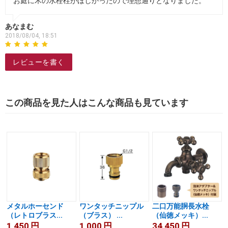
お庭に木の水栓柱がほしかったので理想通りとなりました。
あなまむ
2018/08/04, 18:51
レビューを書く
この商品を見た人はこんな商品も見ています
メタルホーセンド
ワンタッチニップル
二口万能胴長水栓
（レトロブラス...
（ブラス） ...
（仙徳メッキ）...
1,450
円
1,000
円
34,450
円