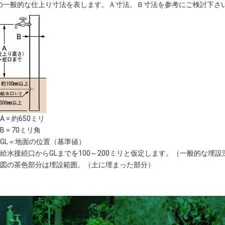
の一般的な仕上り寸法を表します。Ａ寸法、Ｂ寸法を参考にご検討下さ
A = 約650ミリ
B = 70ミリ角
GL＝地面の位置（基準値）
給水接続口からGLまでを100～200ミリと仮定します。（一般的な埋設
図の茶色部分は埋設範囲。（土に埋まった部分）