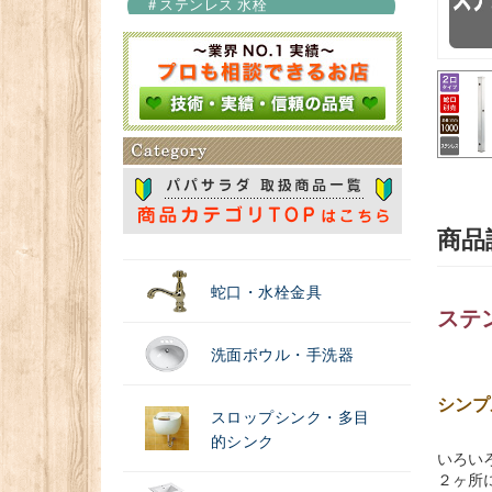
＃ステンレス 水栓
＃浄水器
商品
蛇口・水栓金具
ステン
洗面ボウル・手洗器
シンプ
スロップシンク・多目
的シンク
いろい
２ヶ所