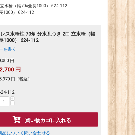
水栓（幅70×全長1000） 624-112
00） 624-112
レス水栓柱 70角 分水孔つき 2口 立水栓（幅
長1000） 624-112
ーを書く
0,000
円
2,700
円
5,970
円
（税込）
624-112
+
−
買い物カゴに入れる
商品について問い合わせる