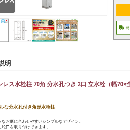
説明
レス水栓柱 70角 分水孔つき 2口 立水栓（幅70×全長1
ルな分水孔付き角形水栓柱
ろなお庭に合わせやすいシンプルなデザイン。
に蛇口を取り付けできます。