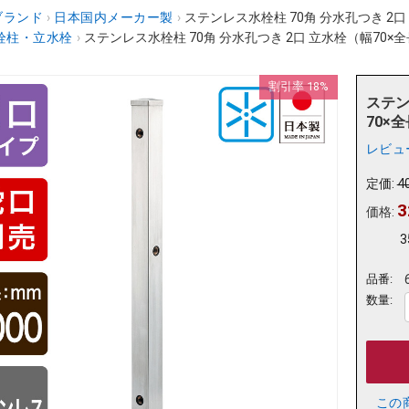
ブランド
›
日本国内メーカー製
›
ステンレス水栓柱 70角 分水孔つき 2口 立
栓柱・立水栓
›
ステンレス水栓柱 70角 分水孔つき 2口 立水栓（幅70×全長10
割引率 18%
ステン
70×全
レビュ
定価:
4
3
価格:
3
品番:
数量:
この