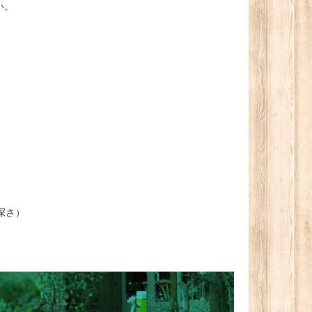
い。
深さ）