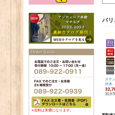
バリ
ステン
分水...
32,7
35,97
※送料は実費になります。