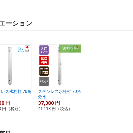
エーション
送料無料
レス水栓柱 70角
ステンレス水栓柱 70角
分水...
00
円
37,380
円
0
円
（税込）
41,118
円
（税込）