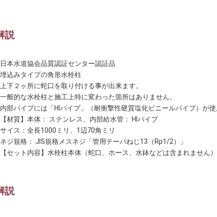
解説
日本水道協会品質認証センター認証品
埋込みタイプの角形水栓柱
上下２ヶ所に蛇口を取り付ける事が出来ます。
一般的な水栓柱と施工上特に変わった箇所はありません。
内部パイプには「HIパイプ」（耐衝撃性硬質塩化ビニールパイプ）が
【材質】本体： ステンレス、内部給水管： HIパイプ
サイス：全長1000ミリ、1辺70角ミリ
ネジ規格： JIS規格メスネジ「管用テーパねじ13（Rp1/2）」
【セット内容】水栓柱本体（蛇口、ホース、水鉢などは含まれません）
解説