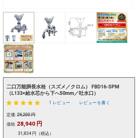
二口万能胴長水栓（スズメ／クロム） FBD16-SPM
（L133×給水芯から下へ50mm／吐水口）
1 レビュー
レビューを書く
定価:
29,200
円
28,940
円
価格:
31,834
円
（税込）