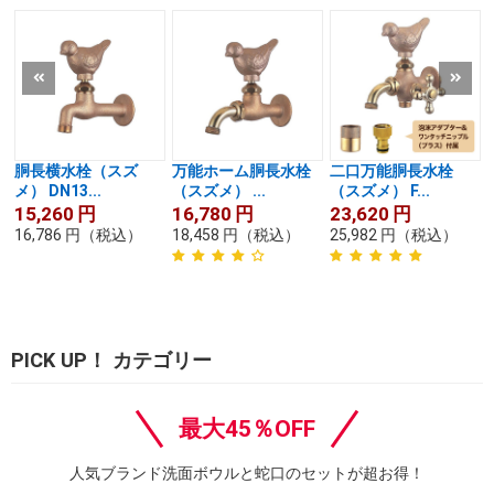
胴長横水栓（スズ
万能ホーム胴長水栓
二口万能胴長水栓
メ） DN13...
（スズメ） ...
（スズメ） F...
15,260
円
16,780
円
23,620
円
16,786
円
（税込）
18,458
円
（税込）
25,982
円
（税込）
PICK UP！ カテゴリー
最大45％OFF
人気ブランド洗面ボウルと蛇口のセットが超お得！