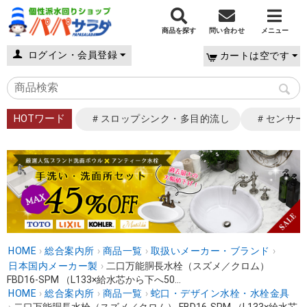
商品を探す
問い合わせ
メニュー
ログイン・会員登録
カートは空です
HOTワード
＃スロップシンク・多目的流し
＃センサー
HOME
›
総合案内所
›
商品一覧
›
取扱いメーカー・ブランド
›
日本国内メーカー製
›
二口万能胴長水栓（スズメ／クロム）
FBD16-SPM （L133×給水芯から下へ50...
HOME
›
総合案内所
›
商品一覧
›
蛇口・デザイン水栓・水栓金具
›
二口万能胴長水栓（スズメ／クロム） FBD16-SPM （L133×給水芯