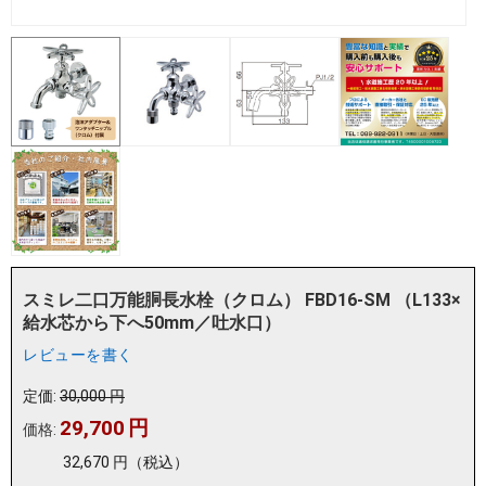
スミレ二口万能胴長水栓（クロム） FBD16-SM （L133×
給水芯から下へ50mm／吐水口）
レビューを書く
定価:
30,000
円
29,700
円
価格:
32,670
円
（税込）