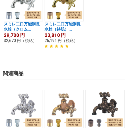
スミレ二口万能胴長
スミレ二口万能胴長
水栓（クロム...
水栓（鋳肌）...
29,700
円
23,810
円
32,670
円
（税込）
26,191
円
（税込）
関連商品