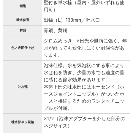
壁付き単水栓（屋内・屋外いずれも使
種別
用可）
出幅（L）133mm／吐水口
吐水位置
青銅、黄銅
材質
クロムめっき ※日光や風雨に強く、年
月が経っても変化しにくい耐候性があ
色／表面仕上げ
ります。
泡沫仕様。水を気泡状にする事により
水はねを防ぎ、少量の水でも適度の量
に感じる節水効果があります。
本体下部の吐水部にはホーセンド（ホ
吐水部
ースジョイントニップル）がついたホ
ースと接続するためのワンタッチニッ
プルが付属。
G1/2（泡沫アダプターを外した部分の
吐水部ネジ規格
ネジサイズ）