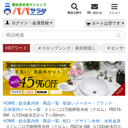
商品を探す
問い合わせ
メニュー
ログイン・会員登録
カートは空です
HOTワード
＃スロップシンク・多目的流し
＃センサー
HOME
›
総合案内所
›
商品一覧
›
取扱いメーカー・ブランド
›
日本国内メーカー製
›
スミレ二口万能胴長水栓（クロム） FBD16-
SM （L133×給水芯から下へ50mm...
HOME
›
総合案内所
›
商品一覧
›
蛇口・デザイン水栓・水栓金具
›
スミレ二口万能胴長水栓（クロム） FBD16-SM （L133×給水芯か