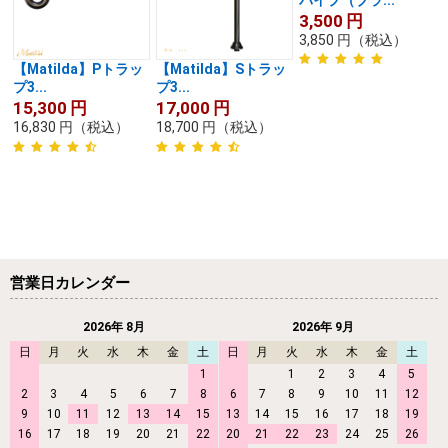
【Matilda】Pトラッ
【Matilda】Sトラッ
ステンレス・フレキ
プ3...
プ3...
パイプ（ブラ...
15,300
円
17,000
円
3,500
円
16,830
円
（税込）
18,700
円
（税込）
3,850
円
（税込）
営業日カレンダー
2026年 8月
2026年 9月
日
月
火
水
木
金
土
日
月
火
水
木
金
土
1
1
2
3
4
5
2
3
4
5
6
7
8
6
7
8
9
10
11
12
9
10
11
12
13
14
15
13
14
15
16
17
18
19
16
17
18
19
20
21
22
20
21
22
23
24
25
26