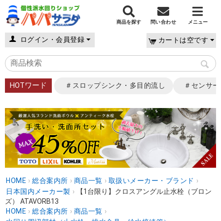
商品を探す
問い合わせ
メニュー
ログイン・会員登録
カートは空です
HOTワード
＃スロップシンク・多目的流し
＃センサー
HOME
›
総合案内所
›
商品一覧
›
取扱いメーカー・ブランド
›
日本国内メーカー製
›
【1台限り】クロスアングル止水栓（ブロン
ズ） ATAVORB13
HOME
›
総合案内所
›
商品一覧
›