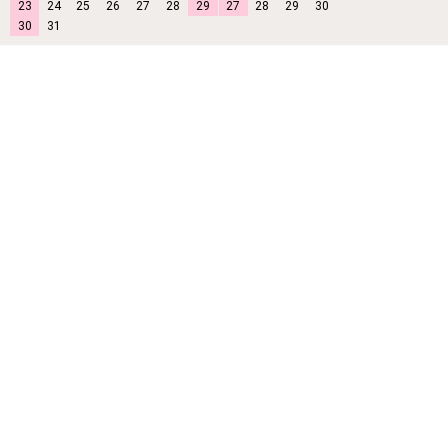
23
24
25
26
27
28
29
27
28
29
30
30
31
※メールでのお問い合わせ、インターネットでのご注文は24時間受
け付けております。
ご注文に関して
ご利用ガイド
よくある質問
プライバシーポリシー
特定商取引法に基づく表記
お問い合わせフォーム
姉妹サイト
（外部サイト）
パパサラダ楽天市場店
パパサラダYahooストア店
おしゃれ住設空間LABO
蛇口堂
Yahooストア店
アンティーク水栓 Matilda
フランス製高級水栓 Herbeau
ステンレス蛇口 fusion
関連リンク
（外部サイト）
パパサラダ.info
洗面ボール.com