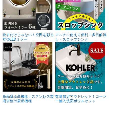
映すだけじゃない！空間を彩る
マルチに使えて便利！多目的流
壁掛LEDミラー
し・スロップシンク
高品質＆高機能！ステンレス製
数量限定アウトレット！コーラ
混合栓の最新機種
ー輸入洗面ボウルセット