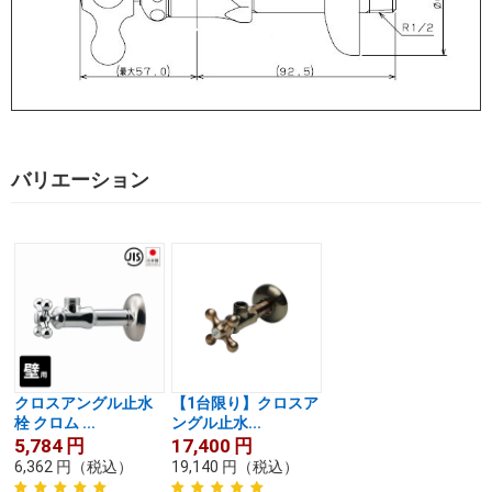
バリエーション
クロスアングル止水
【1台限り】クロスア
栓 クロム ...
ングル止水...
5,784
円
17,400
円
6,362
円
（税込）
19,140
円
（税込）