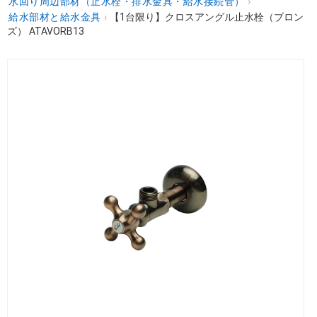
水回り周辺部材（止水栓・排水金具・給水接続管）
›
給水部材と給水金具
›
【1台限り】クロスアングル止水栓（ブロン
ズ） ATAVORB13