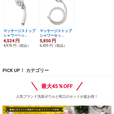
マッサージストップ
マッサージストップ
シャワーヘッ...
シャワーセッ...
4,524
円
5,850
円
4,976
円
（税込）
6,435
円
（税込）
PICK UP！ カテゴリー
最大45％OFF
人気ブランド洗面ボウルと蛇口のセットが超お得！