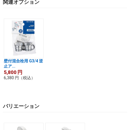
関連オプション
壁付混合栓用 G3/4 逆
止ア...
5,800
円
6,380
円
（税込）
バリエーション