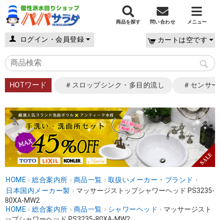
商品を探す
問い合わせ
メニュー
ログイン・会員登録
カートは空です
HOTワード
＃スロップシンク・多目的流し
＃センサー
HOME
›
総合案内所
›
商品一覧
›
取扱いメーカー・ブランド
›
日本国内メーカー製
›
マッサージストップシャワーヘッド PS3235-
80XA-MW2
HOME
›
総合案内所
›
商品一覧
›
シャワーヘッド
›
マッサージスト
ップシャワーヘッド PS3235-80XA-MW2