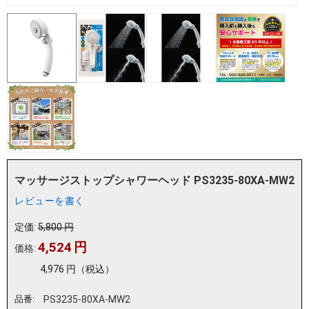
マッサージストップシャワーヘッド PS3235-80XA-MW2
レビューを書く
定価:
5,800
円
4,524
円
価格:
4,976
円
（税込）
品番:
PS3235-80XA-MW2