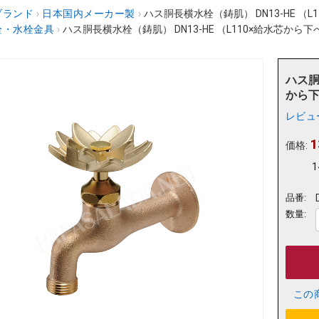
ブランド
›
日本国内メーカー製
›
ハス胴長横水栓（鋳肌） DN13-HE （
栓・水栓金具
›
ハス胴長横水栓（鋳肌） DN13-HE （L110×給水芯から
ハス胴
から下
レビュ
1
価格:
1
品番:
数量:
この