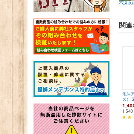
不凍水
関連
泡沫
ス） G2
1,40
1,540