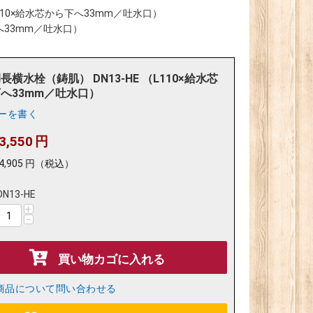
L110×給水芯から下へ33mm／吐水口）
下へ33mm／吐水口）
長横水栓（鋳肌） DN13-HE （L110×給水芯
へ33mm／吐水口）
ーを書く
3,550
円
4,905
円
（税込）
DN13-HE
+
−
買い物カゴに入れる
商品について問い合わせる