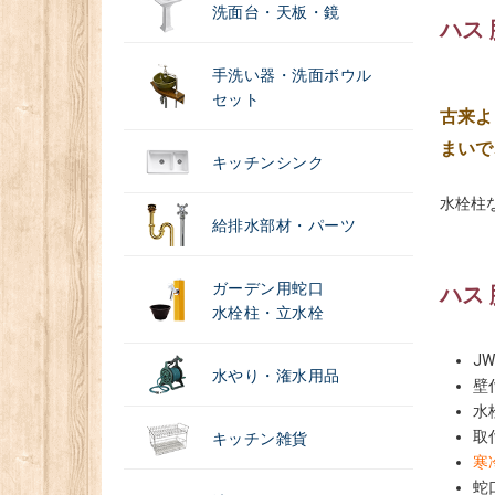
洗面台・天板・鏡
ハス
手洗い器・洗面ボウル
セット
古来よ
まいで
キッチンシンク
水栓柱
給排水部材・パーツ
ガーデン用蛇口
ハス
水栓柱・立水栓
J
水やり・潅水用品
壁
水
取
キッチン雑貨
寒
蛇