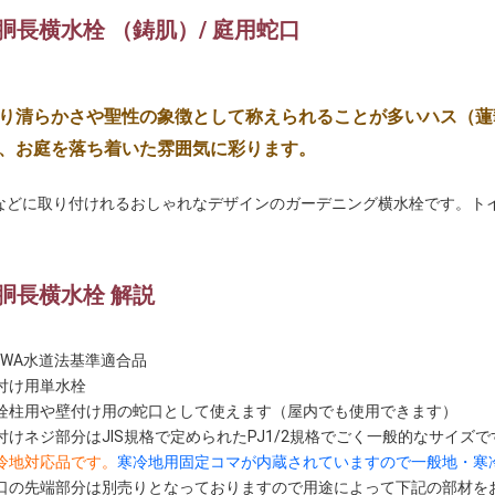
 胴長横水栓 （鋳肌）/ 庭用蛇口
り清らかさや聖性の象徴として称えられることが多いハス（蓮
、お庭を落ち着いた雰囲気に彩ります。
などに取り付けれるおしゃれなデザインのガーデニング横水栓です。ト
 胴長横水栓 解説
WWA水道法基準適合品
付け用単水栓
栓柱用や壁付け用の蛇口として使えます（屋内でも使用できます）
付けネジ部分はJIS規格で定められたPJ1/2規格でごく一般的なサイズで
冷地対応品です。
寒冷地用固定コマが内蔵されていますので一般地・寒
口の先端部分は別売りとなっておりますので用途によって下記の部材をお