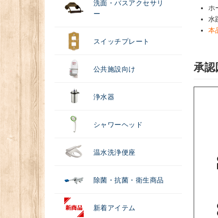
洗面・バスアクセサリ
ホ
ー
水
本
スイッチプレート
承認
公共施設向け
浄水器
シャワーヘッド
温水洗浄便座
除菌・抗菌・衛生商品
新着アイテム