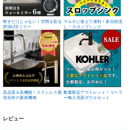
映すだけじゃない！空間を彩る
マルチに使えて便利！多目的流
壁掛LEDミラー
し・スロップシンク
高品質＆高機能！ステンレス製
数量限定アウトレット！コーラ
混合栓の最新機種
ー輸入洗面ボウルセット
レビュー