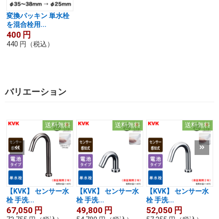
変換パッキン 単水栓
を混合栓用...
400
円
440
円
（税込）
バリエーション
送料無料
送料無料
送料無料
【KVK】 センサー水
【KVK】 センサー水
【KVK】 センサー水
栓 手洗...
栓 手洗...
栓 手洗...
67,050
円
49,800
円
52,050
円