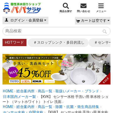
商品を探す
問い合わせ
メニュー
ログイン・会員登録
カートは空です
HOTワード
＃スロップシンク・多目的流し
＃センサー
HOME
›
総合案内所
›
商品一覧
›
取扱いメーカー・ブランド
›
日本国内メーカー製
›
【KVK】 センサー水栓 手洗い用 単水栓 ショ
ート （マットホワイト） トイレ 洗面...
HOME
›
総合案内所
›
商品一覧
›
除菌・抗菌・衛生商品特集
›
センサー水栓・自閉水栓
›
【KVK】 センサー水栓 手洗い用 単水栓