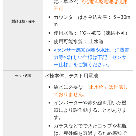
池・単3×4）
※充電式乾電池は使用
不可
カウンターはさみ込み厚： 5～30m
製品仕様・備考
m
使用水温： 1℃～40℃（凍結不可）
使用可能水質： 上水道
※センサー感知距離や水圧、消費電
力等の詳しい仕様は下記「センサ
ー仕様」をご覧ください。
水栓本体、テスト用電池
セット内容
給水に必要な
「止水栓」は付属し
ておりません。
インバーターや赤外線を用いた機
器により誤作動することがありま
す。
ガラスなどでできたコップや花瓶
は、赤外線を透過するため感知で