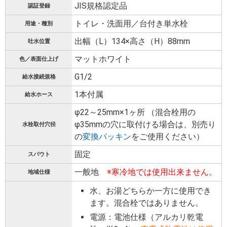
JIS規格認定品
認証登録
トイレ・洗面用／台付き単水栓
用途・種別
出幅（L）134×高さ（H）88mm
吐水位置
マットホワイト
色／表面仕上げ
G1/2
給水接続規格
1本付属
給水ホース
φ22～25mm×1ヶ所 （混合栓用の
φ35mmの穴に取付ける場合は、別売り
水栓取付穴径
の
変換パッキン
をご使用ください）
固定
スパウト
一般地
※寒冷地では使用出来ません。
地域仕様
水、お湯どちらか一方に使用でき
ます。混合栓ではありません。
電源：電池仕様（アルカリ乾電