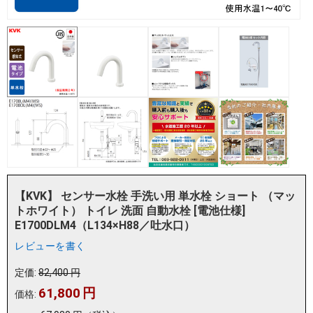
【KVK】 センサー水栓 手洗い用 単水栓 ショート （マッ
トホワイト） トイレ 洗面 自動水栓 [電池仕様]
E1700DLM4（L134×H88／吐水口）
レビューを書く
定価:
82,400
円
61,800
円
価格: