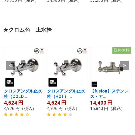
73,755
円
（税込）
54,780
円
（税込）
57,255
円
（税込）
★クロム色 止水栓
送料無料
クロスアングル止水
クロスアングル止水
【fusion】ステンレ
栓（COLD...
栓（HOT）...
ス・ア...
4,524
円
4,524
円
14,400
円
4,976
円
（税込）
4,976
円
（税込）
15,840
円
（税込）