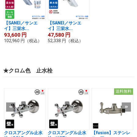
【SANEI／サンエ
【SANEI／サンエ
イ】三栄水...
イ】三栄水...
93,600
円
47,580
円
102,960
円
（税込）
52,338
円
（税込）
★クロム色 止水栓
送料無料
クロスアングル止水
クロスアングル止水
【fusion】ステンレ