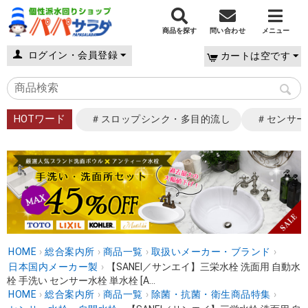
商品を探す
問い合わせ
メニュー
ログイン・会員登録
カートは空です
HOTワード
＃スロップシンク・多目的流し
＃センサー
HOME
›
総合案内所
›
商品一覧
›
取扱いメーカー・ブランド
›
日本国内メーカー製
›
【SANEI／サンエイ】三栄水栓 洗面用 自動水
栓 手洗い センサー水栓 単水栓 [A...
HOME
›
総合案内所
›
商品一覧
›
除菌・抗菌・衛生商品特集
›