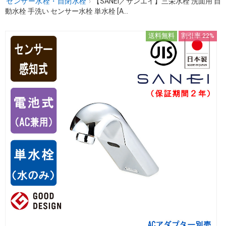
センサー水栓・自閉水栓
›
【SANEI／サンエイ】三栄水栓 洗面用 自
動水栓 手洗い センサー水栓 単水栓 [A...
送料無料
割引率 22%