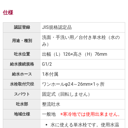
仕様
JIS規格認定品
認証登録
洗面・手洗い用／台付き単水栓（水の
用途・種別
み）
出幅（L）126×高さ（H）76mm
吐水位置
G1/2
給水接続規格
1本付属
給水ホース
ワンホールφ24～26mm×1ヶ所
水栓取付穴径
固定式（回転しません）
スパウト
整流吐水
吐水部
一般地
※寒冷地では使用出来ません。
地域仕様
水に使える単水栓です。使用水温