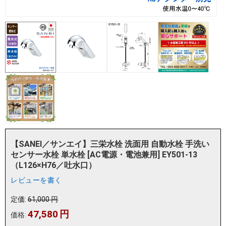
【SANEI／サンエイ】三栄水栓 洗面用 自動水栓 手洗い
センサー水栓 単水栓 [AC電源・電池兼用] EY501-13
（L126×H76／吐水口）
レビューを書く
定価:
61,000
円
47,580
円
価格: