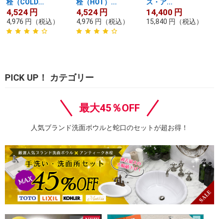
栓（COLD...
栓（HOT）...
ス・ア...
4,524
円
4,524
円
14,400
円
4,976
円
（税込）
4,976
円
（税込）
15,840
円
（税込）
PICK UP！ カテゴリー
最大45％OFF
人気ブランド洗面ボウルと蛇口のセットが超お得！