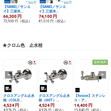
【SANEI／サンエ
【SANEI／サンエ
イ】三栄水...
イ】三栄水...
66,300
円
74,100
円
72,930
円
（税込）
81,510
円
（税込）
★クロム色 止水栓
送料無料
クロスアングル止水
クロスアングル止水
【fusion】ステンレ
栓（COLD...
栓（HOT）...
ス・ア...
4,524
円
4,524
円
14,400
円
4,976
円
（税込）
4,976
円
（税込）
15,840
円
（税込）