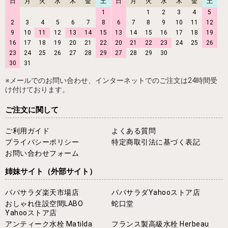
日
月
火
水
木
金
土
日
月
火
水
木
金
土
1
1
2
3
4
5
2
3
4
5
6
7
8
6
7
8
9
10
11
12
9
10
11
12
13
14
15
13
14
15
16
17
18
19
16
17
18
19
20
21
22
20
21
22
23
24
25
26
23
24
25
26
27
28
29
27
28
29
30
30
31
※メールでのお問い合わせ、インターネットでのご注文は24時間受
け付けております。
ご注文に関して
ご利用ガイド
よくある質問
プライバシーポリシー
特定商取引法に基づく表記
お問い合わせフォーム
姉妹サイト
（外部サイト）
パパサラダ楽天市場店
パパサラダYahooストア店
おしゃれ住設空間LABO
蛇口堂
Yahooストア店
アンティーク水栓 Matilda
フランス製高級水栓 Herbeau