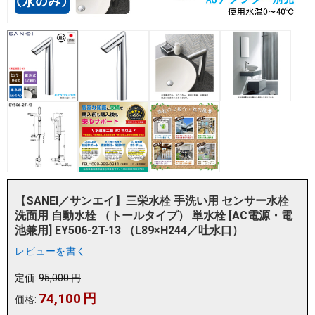
【SANEI／サンエイ】三栄水栓 手洗い用 センサー水栓
洗面用 自動水栓 （トールタイプ） 単水栓 [AC電源・電
池兼用] EY506-2T-13 （L89×H244／吐水口）
レビューを書く
定価:
95,000
円
74,100
円
価格: