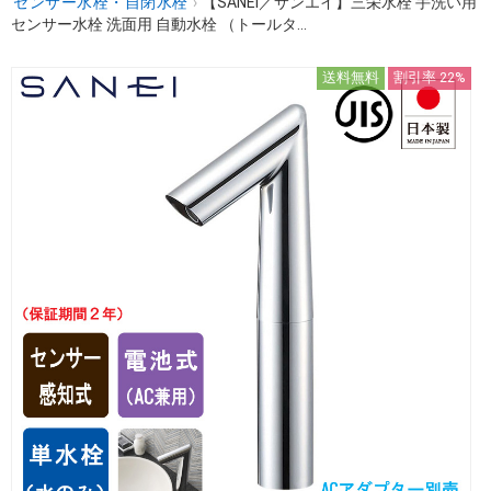
センサー水栓・自閉水栓
›
【SANEI／サンエイ】三栄水栓 手洗い用
センサー水栓 洗面用 自動水栓 （トールタ...
送料無料
割引率 22%