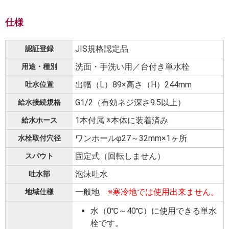
仕様
JIS規格認定品
認証登録
洗面・手洗い用／台付き単水栓
用途・種別
出幅（L）89×高さ（H）244mm
吐水位置
G1/2（有効ネジ深さ9.5以上）
給水接続規格
1本付属 ※本体に装着済み
給水ホース
ワンホールφ27～32mm×1ヶ所
水栓取付穴径
固定式（回転しません）
スパウト
泡沫吐水
吐水部
一般地
※寒冷地では使用出来ません。
地域仕様
水（0℃～40℃）に使用できる単水
栓です。