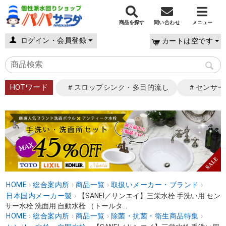
商品を探す
問い合わせ
メニュー
ログイン・会員登録
カートは空です
HOTワード
＃スロップシンク・多目的流し
＃センサー
HOME
›
総合案内所
›
商品一覧
›
取扱いメーカー・ブランド
›
日本国内メーカー製
›
【SANEI／サンエイ】三栄水栓 手洗い用 セン
サー水栓 洗面用 自動水栓 （トールタ...
HOME
›
総合案内所
›
商品一覧
›
除菌・抗菌・衛生商品特集
›