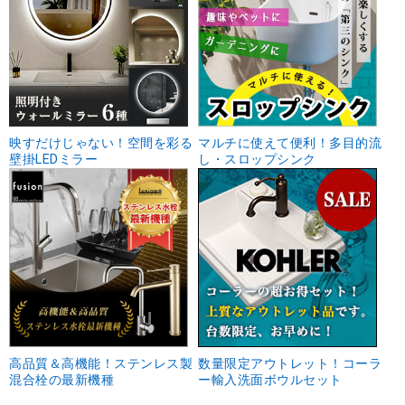
映すだけじゃない！空間を彩る
マルチに使えて便利！多目的流
壁掛LEDミラー
し・スロップシンク
高品質＆高機能！ステンレス製
数量限定アウトレット！コーラ
混合栓の最新機種
ー輸入洗面ボウルセット