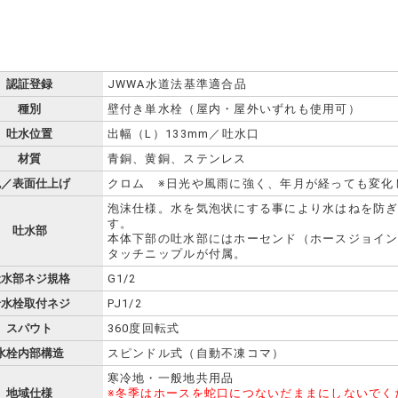
認証登録
JWWA水道法基準適合品
種別
壁付き単水栓（屋内・屋外いずれも使用可）
吐水位置
出幅（L）133mm／吐水口
材質
青銅、黄銅、ステンレス
色／表面仕上げ
クロム ※日光や風雨に強く、年月が経っても変化
泡沫仕様。水を気泡状にする事により水はねを防
す。
吐水部
本体下部の吐水部にはホーセンド（ホースジョイ
タッチニップルが付属。
吐水部ネジ規格
G1/2
給水栓取付ネジ
PJ1/2
スパウト
360度回転式
水栓内部構造
スピンドル式（自動不凍コマ）
寒冷地・一般地共用品
地域仕様
※冬季はホースを蛇口につないだままにしないでく