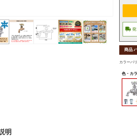
商品 
カラーバ
色・カラ
説明