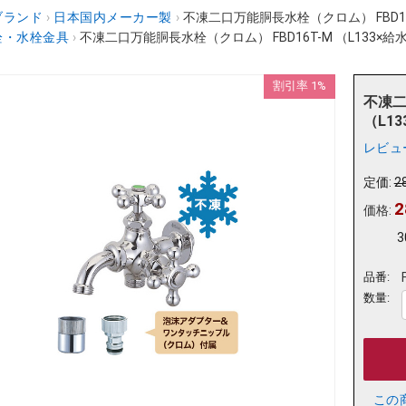
ブランド
›
日本国内メーカー製
›
不凍二口万能胴長水栓（クロム） FBD16T
栓・水栓金具
›
不凍二口万能胴長水栓（クロム） FBD16T-M （L133×給水
割引率 1%
不凍二
（L1
レビュ
定価:
2
2
価格:
3
品番:
数量:
この