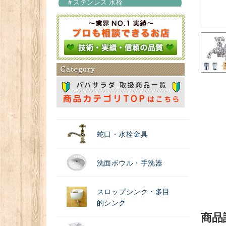
＃ステンレス 水栓
＃浄水器
蛇口・水栓金具
洗面ボウル・手洗器
スロップシンク・多目
的シンク
商品