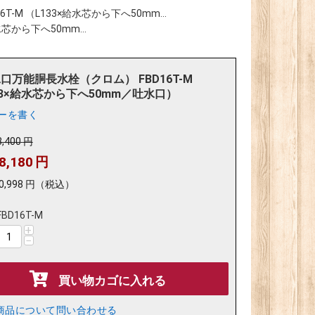
-M （L133×給水芯から下へ50mm...
芯から下へ50mm...
口万能胴長水栓（クロム） FBD16T-M
33×給水芯から下へ50mm／吐水口）
ーを書く
8,400
円
8,180
円
0,998
円
（税込）
FBD16T-M
+
−
買い物カゴに入れる
商品について問い合わせる