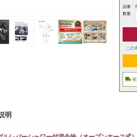
品番:
数量:
この
説明
グルレバーシャワー付混合栓（オープンホース式