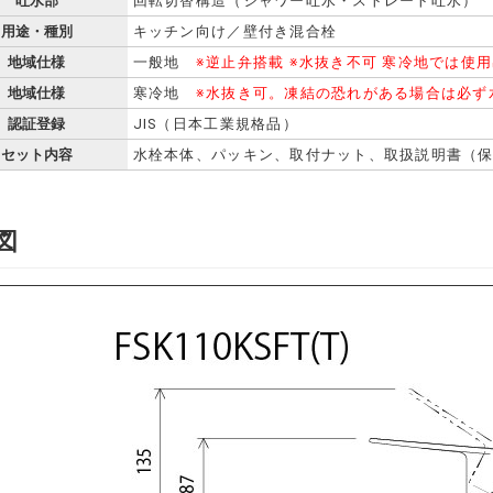
吐水部
回転切替構造（シャワー吐水・ストレート吐水）
用途・種別
キッチン向け／壁付き混合栓
地域仕様
一般地
※逆止弁搭載 ※水抜き不可 寒冷地では使
地域仕様
寒冷地
※水抜き可。凍結の恐れがある場合は必ず
認証登録
JIS（日本工業規格品）
セット内容
水栓本体、パッキン、取付ナット、取扱説明書（
図