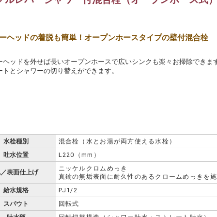
ーヘッドの着脱も簡単！オープンホースタイプの壁付混合栓
ーヘッドを外せば長いオープンホースで広いシンクも楽々お掃除できま
ートとシャワーの切り替えができます。
水栓種別
混合栓（水とお湯が両方使える水栓）
吐水位置
L220（mm）
ニッケルクロムめっき
色／表面仕上げ
真鍮の無垢表面に耐久性のあるクロームめっきを
給水規格
PJ1/2
スパウト
回転式