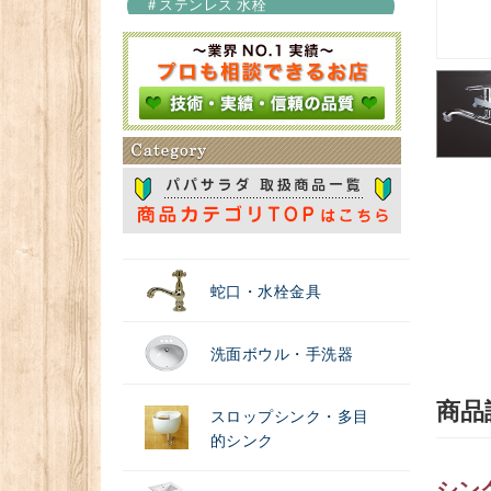
＃ステンレス 水栓
＃浄水器
蛇口・水栓金具
洗面ボウル・手洗器
商品
スロップシンク・多目
的シンク
シン