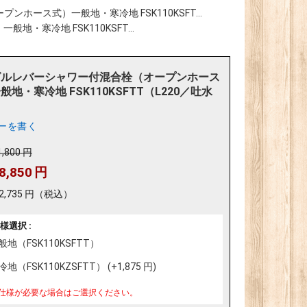
ホース式）一般地・寒冷地 FSK110KSFT...
寒冷地 FSK110KSFT...
グルレバーシャワー付混合栓（オープンホース
般地・寒冷地 FSK110KSFTT（L220／吐水
ーを書く
1,800
円
8,850
円
2,735
円
（税込）
様選択 :
般地（FSK110KSFTT）
地（FSK110KZSFTT） (+
1,875
円
)
仕様が必要な場合はご選択ください。