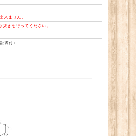
用出来ません。
水抜きを行ってください。
保証書付）