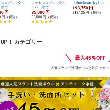
センス／シングル
エッセンス／シングル
【Hornbeam Ivy】ス...
壁付...
レバー壁付...
193,750
円
00
円
85,000
円
213,125
円
（税込）
0
円
（税込）
93,500
円
（税込）
K UP！ カテゴリー
最大45％OFF
人気ブランド洗面ボウルと蛇口のセッ