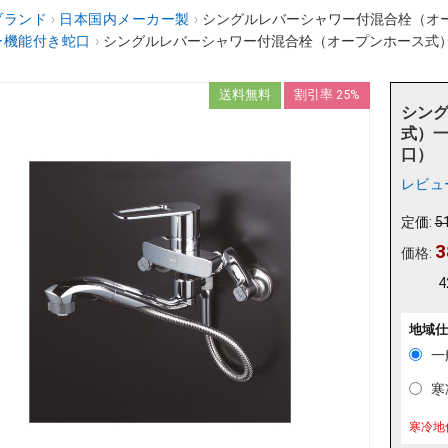
ブランド
›
日本国内メーカー製
›
シングルレバーシャワー付混合栓（オープン
ー機能付き蛇口
›
シングルレバーシャワー付混合栓（オープンホース式）一般地・
送料無料
割引率 25%
シン
式）一
口）
レビュ
定価:
5
3
価格:
4
地域仕
一
寒冷
寒冷地