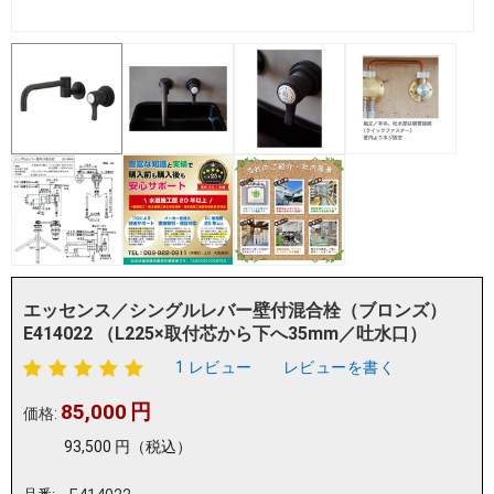
エッセンス／シングルレバー壁付混合栓（ブロンズ）
E414022 （L225×取付芯から下へ35mm／吐水口）
1 レビュー
レビューを書く
85,000
円
価格:
93,500
円
（税込）