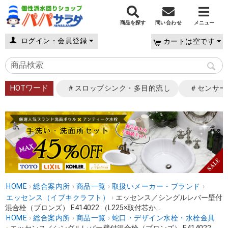
商品を探す
問い合わせ
メニュー
ログイン・会員登録
カートは空です
HOTワード
＃スロップシンク・多目的流し
＃センサー
HOME
›
総合案内所
›
商品一覧
›
取扱いメーカー・ブランド
›
エッセンス（イブキクラフト）
›
エッセンス／シングルレバー壁付
混合栓（ブロンズ） E414022 （L225×取付芯か...
HOME
›
総合案内所
›
商品一覧
›
蛇口・デザイン水栓・水栓金具
›
エッセンス／シングルレバー壁付混合栓（ブロンズ） E414022