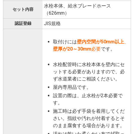
水栓本体、給水ブレードホース
セット内容
（626mm）
JIS規格
認証登録
取付けには
壁内空間が50mm以上
、
壁厚が20～30mm
必要
です。
水栓配管時に水栓本体を壁内にセ
ットする必要がありますので、必
ず水道業者にご相談ください。
屋内専用品です。
設置の際は、止水栓が2本必要で
す。
施工時は必ず手袋を着用してくだ
さい。指紋や汚れが付着するとそ
のまま腐食する場合があります。
汚れは乾いた柔らかい布で拭取っ