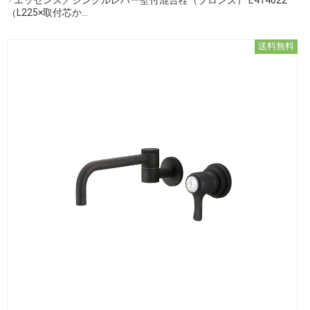
（L225×取付芯か...
送料無料