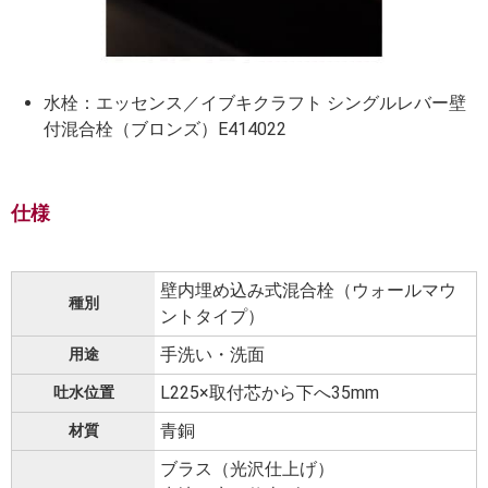
水栓：エッセンス／イブキクラフト シングルレバー壁
付混合栓（ブロンズ）E414022
仕様
壁内埋め込み式混合栓（ウォールマウ
種別
ントタイプ）
手洗い・洗面
用途
L225×取付芯から下へ35mm
吐水位置
青銅
材質
ブラス（光沢仕上げ）