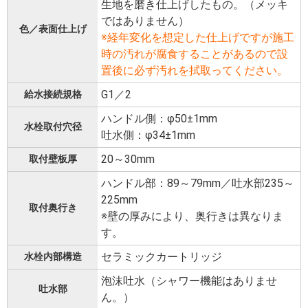
生地を磨き仕上げしたもの。（メッキ
ではありません）
色／表面仕上げ
※経年変化を想定した仕上げですが施工
時の汚れが腐食することがあるので設
置後に必ず汚れを拭取ってください。
G1／2
給水接続規格
ハンドル側：φ50±1mm
水栓取付穴径
吐水側：φ34±1mm
20～30mm
取付壁板厚
ハンドル部：89～79mm／吐水部235～
225mm
取付奥行き
※壁の厚みにより、奥行きは異なりま
す。
セラミックカートリッジ
水栓内部構造
泡沫吐水（シャワー機能はありませ
吐水部
ん。）