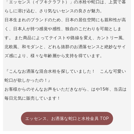
「エッセンス（イブキクラフト）」の水栓や蛇口は、上質で暮
らしに溶け込む、さり気ないセンスの良さが魅力。
日本生まれのブランドのため、日本の居住空間にも親和性が高
く、日本人が持つ感覚や感性、独自のこだわりを可能としま
す。 また商品によってテイストや路線を変え、カントリー風、
北欧風、和モダンと、どれも抜群のお洒落センスと絶妙なサイ
ズ感により、様々な年齢層から支持を得ています。
『こんなお洒落な混合水栓を探していました！ こんな可愛い
蛇口が欲しかったの！』
お客様からのそんなお声をいただきながら、はや15年、当店は
毎日元気に販売しています！
エッセンス、お洒落な蛇口と水栓金具 TOP