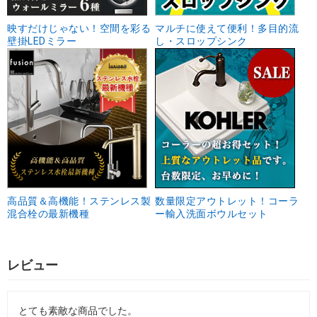
映すだけじゃない！空間を彩る
マルチに使えて便利！多目的流
壁掛LEDミラー
し・スロップシンク
高品質＆高機能！ステンレス製
数量限定アウトレット！コーラ
混合栓の最新機種
ー輸入洗面ボウルセット
レビュー
とても素敵な商品でした。