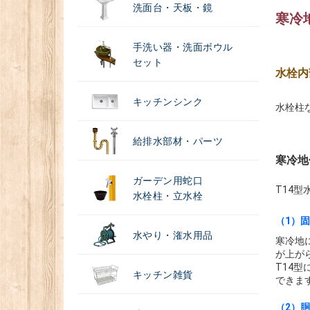
洗面台・天板・鏡
寒冷地
手洗い器・洗面ボウル
セット
水栓内
キッチンシンク
水栓柱
給排水部材・パーツ
寒冷地
ガーデン用蛇口
T14型
水栓柱・立水栓
（1）
水やり・潅水用品
寒冷地
が上が
T14
キッチン雑貨
できま
（2）