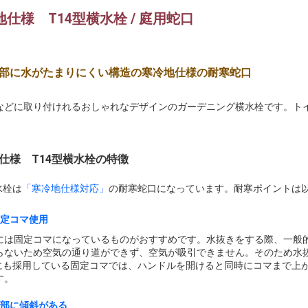
仕様 T14型横水栓 / 庭用蛇口
部に水がたまりにくい構造の寒冷地仕様の耐寒蛇口
などに取り付けれるおしゃれなデザインのガーデニング横水栓です。ト
仕様 T14型横水栓の特徴
水栓は
「寒冷地仕様対応」
の耐寒蛇口になっています。耐寒ポイントは以
固定コマ使用
には固定コマになっているものがおすすめです。水抜きをする際、一般
らないため空気の通り道ができず、空気が吸引できません。そのため水
型にも採用している固定コマでは、ハンドルを開けると同時にコマまで上
す。
胴部に傾斜がある