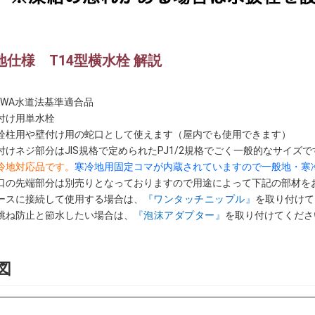
地仕様 T14型横水栓 解説
WWA水道法基準適合品
付け用単水栓
栓柱用や壁付け用の蛇口として使えます（屋内でも使用できます）
付けネジ部分はJIS規格で定められたPJ1/2規格でごく一般的なサイズで
冷地対応品です。
寒冷地用固定コマが内蔵されていますので一般地・寒
口の先端部分は別売りとなっておりますので用途によって下記の部材をお
ースに接続して使用する場合は、
『ワンタッチニップル』
を取り付けて
跳ね防止と節水したい場合は、
『泡沫アダプター』
を取り付けてくださ
図