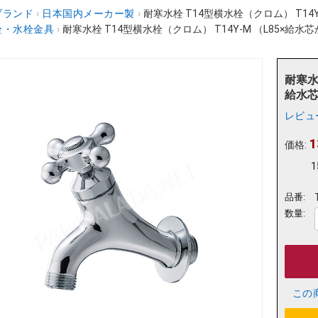
ブランド
›
日本国内メーカー製
›
耐寒水栓 T14型横水栓（クロム） T14
栓・水栓金具
›
耐寒水栓 T14型横水栓（クロム） T14Y-M （L85×給
耐寒水
給水芯
レビュ
1
価格:
1
品番:
数量:
この