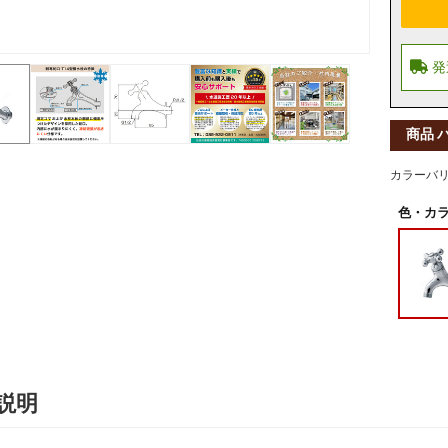
商品 
カラーバ
色・カラ
説明