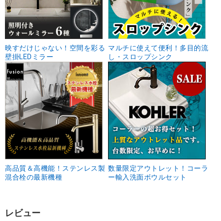
映すだけじゃない！空間を彩る
マルチに使えて便利！多目的流
壁掛LEDミラー
し・スロップシンク
高品質＆高機能！ステンレス製
数量限定アウトレット！コーラ
混合栓の最新機種
ー輸入洗面ボウルセット
レビュー