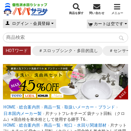
商品を探す
問い合わせ
メニュー
ログイン・会員登録
カートは空です
HOTワード
＃スロップシンク・多目的流し
＃センサー
HOME
›
総合案内所
›
商品一覧
›
取扱いメーカー・ブランド
›
日本国内メーカー製
›
片ナットフレキチーズ 袋ナット回転 （クロ
ム）※混合栓を単水栓として使用する継手 T6...
HOME
›
総合案内所
›
商品一覧
›
蛇口・水回り関連部材
›
片ナット
フレキチーズ 袋ナット回転 （クロム）※混合栓を単水栓として使用