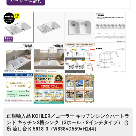
正規輸入品 KOHLER／コーラー キッチンシンクハートラ
ンド キッチン2槽シンク（3ホール・8インチタイプ） 台
所 流し台 K-5818-3（W838×D559×H244）