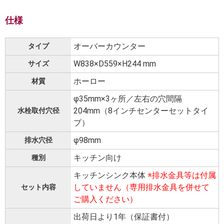
仕様
オーバーカウンター
タイプ
W838×D559×H244 mm
サイズ
ホーロー
材質
φ35mm×3ヶ所／左右の穴間隔
204mm（8インチセンターセットタイ
水栓取付穴径
プ）
φ98mm
排水穴径
キッチン向け
種別
キッチンシンク本体
※排水金具等は付属
していません（専用排水金具を併せて
セット内容
ご購入ください）
出荷日より1年（保証書付）