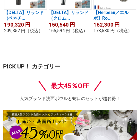
【DELTA】リランド
【DELTA】リランド
【Herbeau／エル
（ベネチ...
（クロム...
ボ】Ro...
190,320
円
150,540
円
162,300
円
209,352
円
（税込）
165,594
円
（税込）
178,530
円
（税込）
PICK UP！ カテゴリー
最大45％OFF
人気ブランド洗面ボウルと蛇口のセットが超お得！