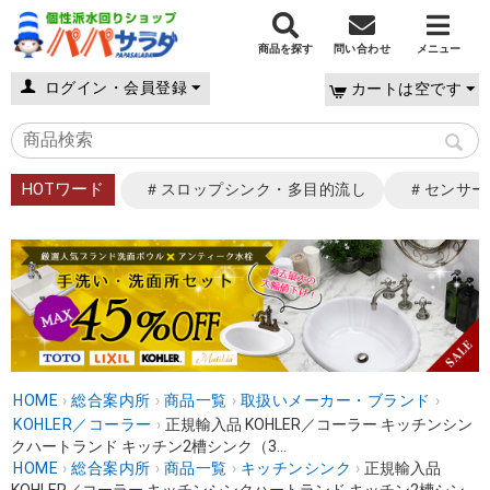
商品を探す
問い合わせ
メニュー
ログイン・会員登録
カートは空です
HOTワード
＃スロップシンク・多目的流し
＃センサー
HOME
›
総合案内所
›
商品一覧
›
取扱いメーカー・ブランド
›
KOHLER／コーラー
›
正規輸入品 KOHLER／コーラー キッチンシン
クハートランド キッチン2槽シンク（3...
HOME
›
総合案内所
›
商品一覧
›
キッチンシンク
›
正規輸入品
KOHLER／コーラー キッチンシンクハートランド キッチン2槽シン