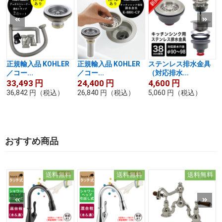
正規輸入品 KOHLER
正規輸入品 KOHLER
ステンレス排水金具
／コー...
／コー...
（対応排水...
33,493
円
24,400
円
4,600
円
36,842
円
（税込）
26,840
円
（税込）
5,060
円
（税込）
おすすめ商品
送料無料
送料無料
送料無料