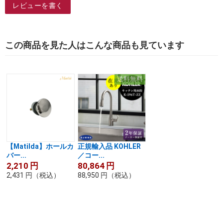
レビューを書く
この商品を見た人はこんな商品も見ています
送料無料
【Matilda】ホールカ
正規輸入品 KOHLER
バー...
／コー...
2,210
円
80,864
円
2,431
円
（税込）
88,950
円
（税込）