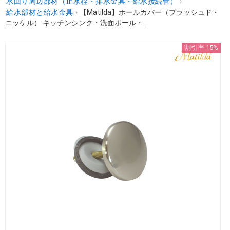
水回り周辺部材（止水栓・排水金具・給水接続管）
›
給水部材と給水金具
›
【Matilda】ホールカバー（ブラッシュド・
ニッケル） キッチンシンク・洗面ボール・...
割引率 15%