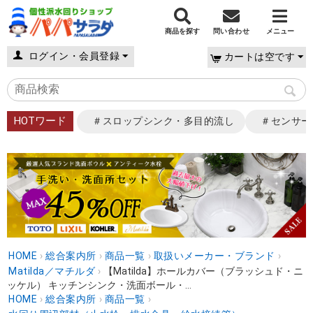
商品を探す
問い合わせ
メニュー
ログイン・会員登録
カートは空です
HOTワード
＃スロップシンク・多目的流し
＃センサー
HOME
›
総合案内所
›
商品一覧
›
取扱いメーカー・ブランド
›
Matilda／マチルダ
›
【Matilda】ホールカバー（ブラッシュド・ニ
ッケル） キッチンシンク・洗面ボール・...
HOME
›
総合案内所
›
商品一覧
›