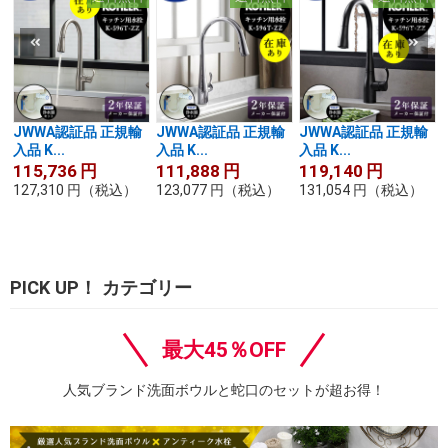
JWWA認証品 正規輸
JWWA認証品 正規輸
JWWA認証品 正規輸
入品 K...
入品 K...
入品 K...
115,736
円
111,888
円
119,140
円
127,310
円
（税込）
123,077
円
（税込）
131,054
円
（税込）
PICK UP！ カテゴリー
最大45％OFF
人気ブランド洗面ボウルと蛇口のセットが超お得！