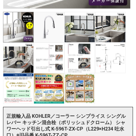
正規輸入品 KOHLER／コーラー シンプライス シングル
レバー キッチン混合栓（ポリッシュドクローム） シャ
ワーヘッド引出し式 K-596T-ZX-CP（L229×H234 吐水
口）※旧品番 K-596T-ZZ-CP