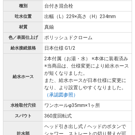
台付き混合栓
種別
出幅（L）229×高さ（H）234mm
吐水位置
真鍮
材質
ポリッシュドクローム
色／表面仕上げ
日本仕様 G1/2
給水接続規格
2本付属（お湯・水） ※本体に装着済み
※当商品は、仕様変更により給水ホース
が短くなりました。
給水ホース
また、給水ホースが日本仕様に変更に
なり、より設置しやすくなりました。
（承認図参照）
ワンホールφ35mm×1ヶ所
水栓取付穴径
360度回転式
スパウト
ヘッド引き出し式 / ヘッドのボタンで
シャワー、ストレートの切り替えが可
吐水部