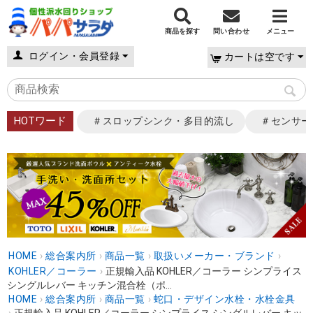
商品を探す
問い合わせ
メニュー
ログイン・会員登録
カートは空です
HOTワード
＃スロップシンク・多目的流し
＃センサー
HOME
›
総合案内所
›
商品一覧
›
取扱いメーカー・ブランド
›
KOHLER／コーラー
›
正規輸入品 KOHLER／コーラー シンプライス
シングルレバー キッチン混合栓（ポ...
HOME
›
総合案内所
›
商品一覧
›
蛇口・デザイン水栓・水栓金具
›
正規輸入品 KOHLER／コーラー シンプライス シングルレバー キッ