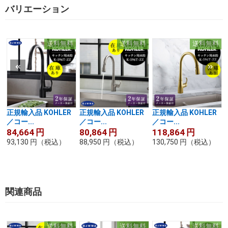
バリエーション
送料無料
送料無料
送料無料
正規輸入品 KOHLER
正規輸入品 KOHLER
正規輸入品 KOHLER
／コー...
／コー...
／コー...
84,664
円
80,864
円
118,864
円
93,130
円
（税込）
88,950
円
（税込）
130,750
円
（税込）
関連商品
送料無料
送料無料
送料無料