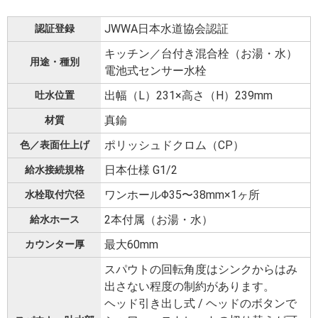
JWWA日本水道協会認証
認証登録
キッチン／台付き混合栓（お湯・水）
用途・種別
電池式センサー水栓
出幅（L）231×高さ（H）239mm
吐水位置
真鍮
材質
ポリッシュドクロム（CP）
色／表面仕上げ
日本仕様 G1/2
給水接続規格
ワンホールΦ35〜38mm×1ヶ所
水栓取付穴径
2本付属（お湯・水）
給水ホース
最大60mm
カウンター厚
スパウトの回転角度はシンクからはみ
出さない程度の制約があります。
ヘッド引き出し式 / ヘッドのボタンで