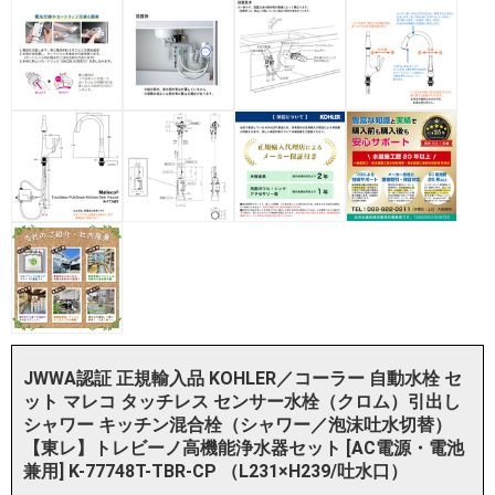
JWWA認証 正規輸入品 KOHLER／コーラー 自動水栓 セ
ット マレコ タッチレス センサー水栓（クロム）引出し
シャワー キッチン混合栓（シャワー／泡沫吐水切替）
【東レ】トレビーノ高機能浄水器セット [AC電源・電池
兼用] K-77748T-TBR-CP （L231×H239/吐水口）