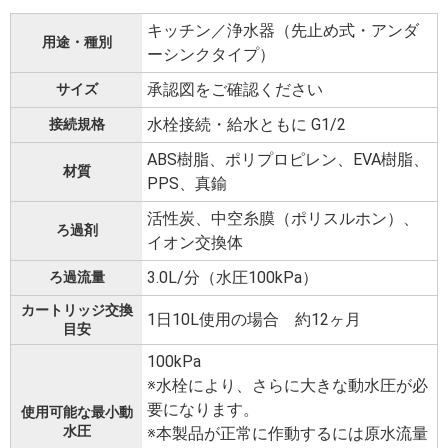
キッチン／浄水器（先止め式・アンダ
用途・種別
ーシンクタイプ）
承認図をご確認ください
サイズ
水栓接続・給水ともに G1/2
接続規格
ABS樹脂、ポリプロピレン、EVA樹脂、
材質
PPS、真鍮
活性炭、中空糸膜（ポリスルホン）、
ろ過剤
イオン交換体
3.0L/分（水圧100kPa）
ろ過流量
カートリッジ交換
1日10L使用の場合 約12ヶ月
目安
100kPa
※水栓により、さらに大きな動水圧が必
要になります。
使用可能な最小動
水圧
※本製品が正常に作動するには原水流量