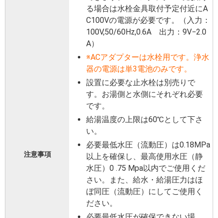
る場合は水栓金具取付予定付近にA
C100Vの電源が必要です。（入力：
100V,50/60Hz,0.6A 出力：9V−2.0
A）
※ACアダプターは水栓用です。浄水
器の電源は単3電池のみです。
設置に必要な止水栓は別売りで
す。お湯側と水側にそれぞれ必要
です。
給湯温度の上限は60℃として下さ
い。
必要最低水圧（流動圧）は0.18MPa
注意事項
以上を確保し、最高使用水圧（静
水圧）0 .75 Mpa以内でご使用くだ
さい。また、給水・給湯圧力はほ
ぼ同圧（流動圧）にしてご使用く
ださい。
必要最低水圧が確保できない場