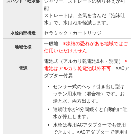
シャワー、ストレートの切り替えが可
スパウト・吐水部
能
ストレートは、空気を含んだ「泡沫吐
水」で、水はねを軽減します。
セラミック・カートリッジ
水栓内部構造
一般地
※凍結の恐れがある地域ではご
地域仕様
使用いただけません
電池式（アルカリ乾電池6本・別売）
※
電池はアルカリ乾電池以外不可
※ACア
電源
ダプター付属
センサー式のヘッド引き出し型キ
ッチン用水栓（混合栓）です。お
湯と水、両方出ます。
連続吐⽔が4分間続くと⾃動的に吐
⽔が停⽌します。
水栓は専用ACアダプターでも使用
できます。※ACアダプターで使用す