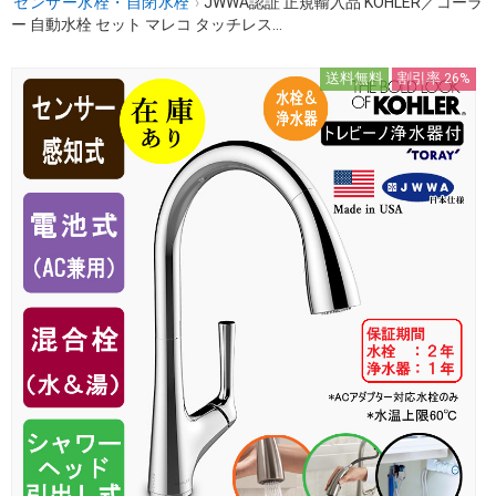
センサー水栓・自閉水栓
›
JWWA認証 正規輸入品 KOHLER／コーラ
ー 自動水栓 セット マレコ タッチレス...
送料無料
割引率 26%