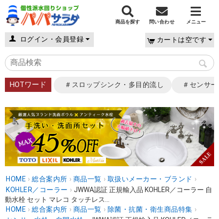
商品を探す
問い合わせ
メニュー
ログイン・会員登録
カートは空です
HOTワード
＃スロップシンク・多目的流し
＃センサー
HOME
›
総合案内所
›
商品一覧
›
取扱いメーカー・ブランド
›
KOHLER／コーラー
›
JWWA認証 正規輸入品 KOHLER／コーラー 自
動水栓 セット マレコ タッチレス...
HOME
›
総合案内所
›
商品一覧
›
除菌・抗菌・衛生商品特集
›