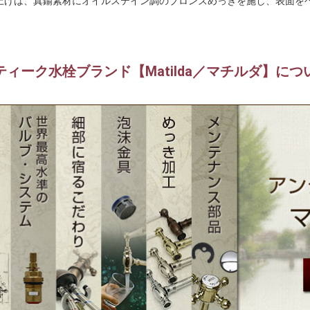
上げは、真鍮素材にオイルステイン調のブロンズめっきを施し、表面を
。
ティーク水栓ブランド【Matilda／マチルダ】につ