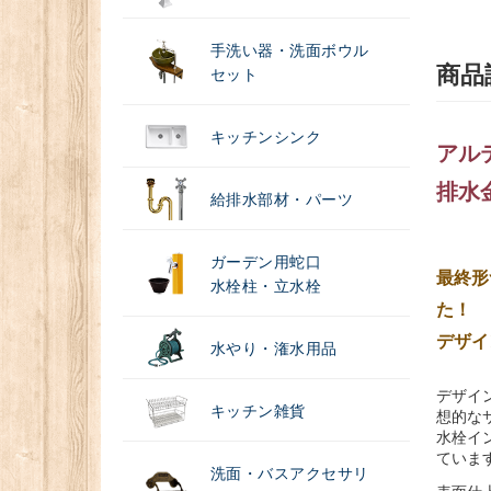
手洗い器・洗面ボウル
商品
セット
キッチンシンク
アルテ
排水
給排水部材・パーツ
ガーデン用蛇口
最終形
水栓柱・立水栓
た！
デザイ
水やり・潅水用品
デザイ
キッチン雑貨
想的な
水栓イ
ていま
洗面・バスアクセサリ