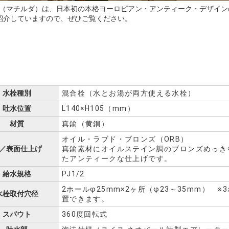
ilda（マチルダ）は、日本初の本格ヨーロピアン・アンティーク・デザ
紹介していますので、ぜひご覧ください。
水栓種別
混合栓（水とお湯が両方使える水栓）
吐水位置
L140×H105（mm）
材質
真鍮（黄銅）
オイル・ラブド・ブロンズ（ORB）
／表面仕上げ
真鍮素材にオイルステイン調のブロンズめっき
たアンティークな仕上げです。
給水規格
PJ1/2
2ホールφ25mm×2ヶ所（φ23～35mm） ※
水栓取付穴径
置できます。
スパウト
360度回転式