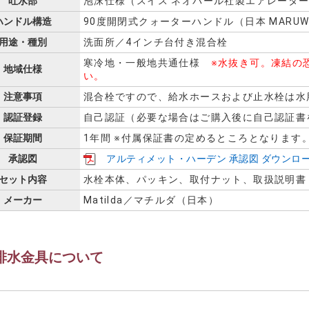
吐水部
泡沫仕様（スイス ネオパール社製エアレータ
ハンドル構造
90度開閉式クォーターハンドル（日本 MARU
用途・種別
洗面所／4インチ台付き混合栓
寒冷地・一般地共通仕様
※水抜き可。凍結の恐
地域仕様
い。
注意事項
混合栓ですので、給水ホースおよび止水栓は水
認証登録
自己認証（必要な場合はご購入後に自己認証書を
保証期間
1年間 ※付属保証書の定めるところとなります
承認図
アルティメット・ハーデン 承認図 ダウンロー
セット内容
水栓本体、パッキン、取付ナット、取扱説明書
メーカー
Matilda／マチルダ（日本）
排水金具について