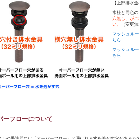
【上部排水金
水栓と同色の
穴無し」がご
い。
（変更無
マッシュルー
ちら
マッシュルー
ちら
バーフローについて
ウルや手洗器には「オーバーフロー」と呼ばれる水を逃がす穴があるも