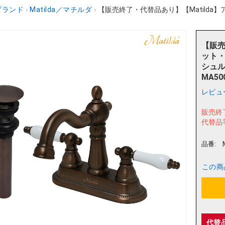
ブランド
›
Matilda／マチルダ
›
【販売終了・代替品あり】【Matilda
【販売
ット
シュル
MA50
レビュ
販売終
代替品
品番:
この商
代替