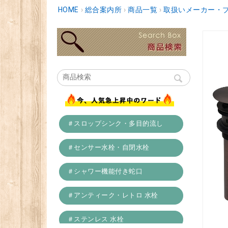
HOME
›
総合案内所
›
商品一覧
›
取扱いメーカー・
＃スロップシンク・多目的流し
＃センサー水栓・自閉水栓
＃シャワー機能付き蛇口
＃アンティーク・レトロ 水栓
＃ステンレス 水栓