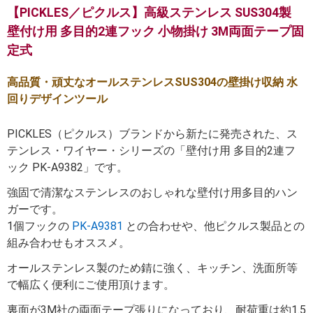
【PICKLES／ピクルス】高級ステンレス SUS304製
壁付け用 多目的2連フック 小物掛け 3M両面テープ固
定式
高品質・頑丈なオールステンレスSUS304の壁掛け収納 水
回りデザインツール
PICKLES（ピクルス）ブランドから新たに発売された、ス
テンレス・ワイヤー・シリーズの「壁付け用 多目的2連フ
ック PK-A9382」です。
強固で清潔なステンレスのおしゃれな壁付け用多目的ハン
ガーです。
1個フックの
PK-A9381
との合わせや、他ピクルス製品との
組み合わせもオススメ。
オールステンレス製のため錆に強く、キッチン、洗面所等
で幅広く便利にご使用頂けます。
裏面が3M社の両面テープ張りになっており、耐荷重は約1.5