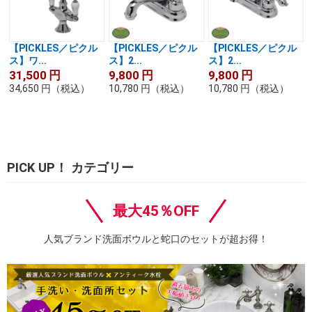
【PICKLES／ピクル
【PICKLES／ピクル
【PICKLES／ピクル
ス】ワ...
ス】2...
ス】2...
31,500
円
9,800
円
9,800
円
34,650
円
（税込）
10,780
円
（税込）
10,780
円
（税込）
PICK UP！ カテゴリー
最大45％OFF
人気ブランド洗面ボウルと蛇口のセットが超お得！