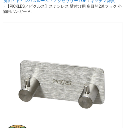
洗面・トイレバスルーム・アクセサリーTOP
›
キッチン雑貨
›
【PICKLES／ピクルス】ステンレス 壁付け用 多目的2連フック 小
物用ハンガー P...