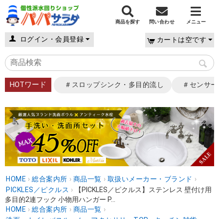
商品を探す
問い合わせ
メニュー
ログイン・会員登録
カートは空です
HOTワード
＃スロップシンク・多目的流し
＃センサー
HOME
›
総合案内所
›
商品一覧
›
取扱いメーカー・ブランド
›
PICKLES／ピクルス
›
【PICKLES／ピクルス】ステンレス 壁付け用
多目的2連フック 小物用ハンガー P...
HOME
›
総合案内所
›
商品一覧
›