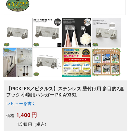
【PICKLES／ピクルス】ステンレス 壁付け用 多目的2連
フック 小物用ハンガー PK-A9382
レビューを書く
1,400
円
価格:
1,540
円
（税込）