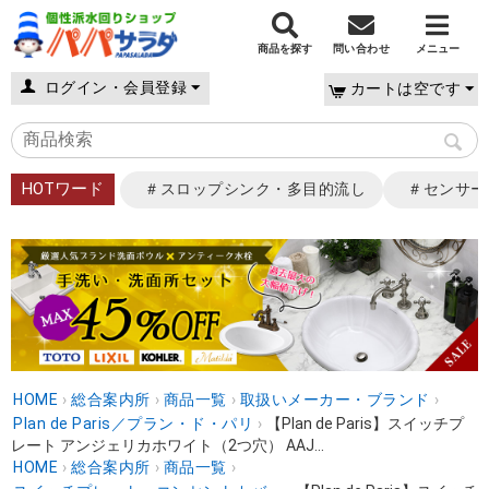
商品を探す
問い合わせ
メニュー
ログイン・会員登録
カートは空です
HOTワード
＃スロップシンク・多目的流し
＃センサー
HOME
›
総合案内所
›
商品一覧
›
取扱いメーカー・ブランド
›
Plan de Paris／プラン・ド・パリ
›
【Plan de Paris】スイッチプ
レート アンジェリカホワイト（2つ穴） AAJ...
HOME
›
総合案内所
›
商品一覧
›