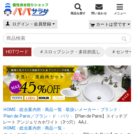
商品を探す
問い合わせ
メニュー
ログイン・会員登録
カートは空です
HOTワード
＃スロップシンク・多目的流し
＃センサー
HOME
›
総合案内所
›
商品一覧
›
取扱いメーカー・ブランド
›
Plan de Paris／プラン・ド・パリ
›
【Plan de Paris】スイッチプ
レート アンジェリカホワイト（3つ穴） AAJ...
HOME
›
総合案内所
›
商品一覧
›